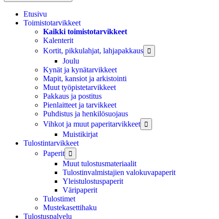
Etusivu
Toimistotarvikkeet
Kaikki toimistotarvikkeet
Kalenterit
Kortit, pikkulahjat, lahjapakkaus

Joulu
Kynät ja kynätarvikkeet
Mapit, kansiot ja arkistointi
Muut työpistetarvikkeet
Pakkaus ja postitus
Pienlaitteet ja tarvikkeet
Puhdistus ja henkilösuojaus
Vihkot ja muut paperitarvikkeet

Muistikirjat
Tulostintarvikkeet
Paperit

Muut tulostusmateriaalit
Tulostinvalmistajien valokuvapaperit
Yleistulostuspaperit
Väripaperit
Tulostimet
Mustekasettihaku
Tulostuspalvelu