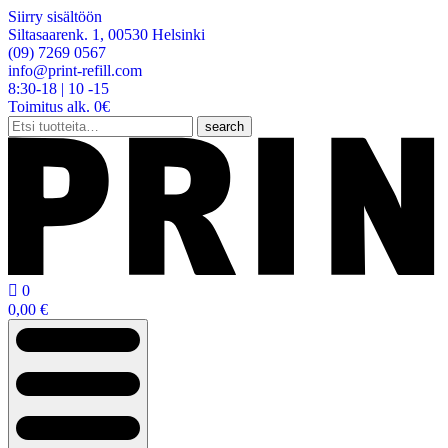
Siirry sisältöön
Siltasaarenk. 1, 00530 Helsinki
(09) 7269 0567
info@print-refill.com
8:30-18 | 10 -15
Toimitus alk. 0€
Etsi:
search

0
0,00
€