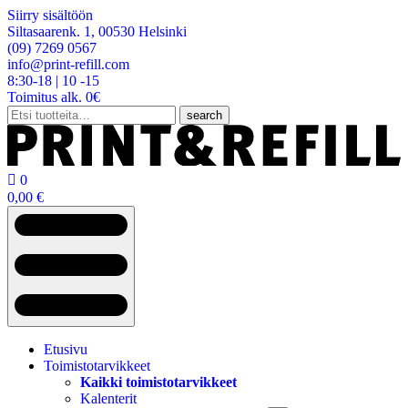
Siirry sisältöön
Siltasaarenk. 1, 00530 Helsinki
(09) 7269 0567
info@print-refill.com
8:30-18 | 10 -15
Toimitus alk. 0€
Etsi:
search

0
0,00
€
Etusivu
Toimistotarvikkeet
Kaikki toimistotarvikkeet
Kalenterit