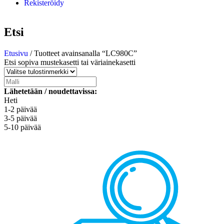
Rekisteröidy
Etsi
Etusivu
/ Tuotteet avainsanalla “LC980C”
Etsi sopiva mustekasetti tai väriainekasetti
Lähetetään / noudettavissa:
Heti
1-2 päivää
3-5 päivää
5-10 päivää