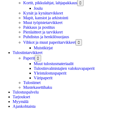
Kortit, pikkulahjat, lahjapakkaus

Joulu
Kynät ja kynätarvikkeet
Mapit, kansiot ja arkistointi
Muut työpistetarvikkeet
Pakkaus ja postitus
Pienlaitteet ja tarvikkeet
Puhdistus ja henkilösuojaus
Vihkot ja muut paperitarvikkeet

Muistikirjat
Tulostintarvikkeet
Paperit

Muut tulostusmateriaalit
Tulostinvalmistajien valokuvapaperit
Yleistulostuspaperit
Väripaperit
Tulostimet
Mustekasettihaku
Tulostuspalvelu
Tarjoukset
Myymälä
Ajankohtaista