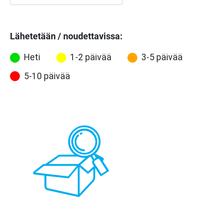
Lähetetään / noudettavissa:
Heti
1-2 päivää
3-5 päivää
5-10 päivää