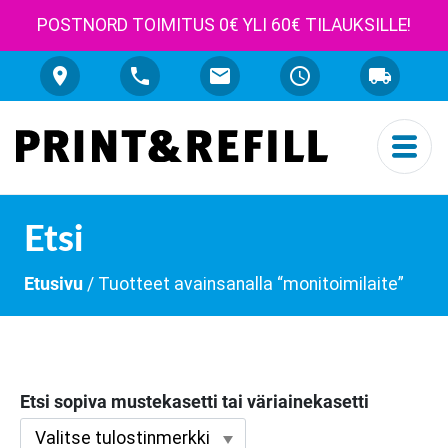
POSTNORD TOIMITUS 0€ YLI 60€ TILAUKSILLE!
Etsi
Etusivu
/ Tuotteet avainsanalla “monitoimilaite”
Etsi sopiva mustekasetti tai väriainekasetti