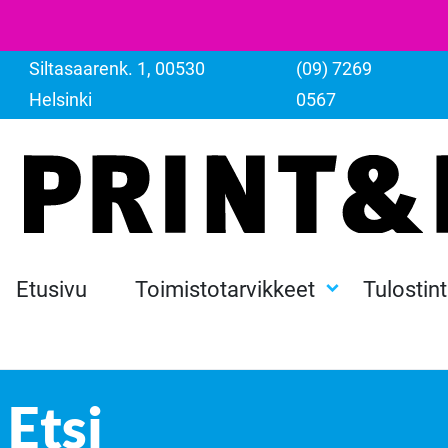
Siltasaarenk. 1, 00530
(09) 7269
Helsinki
0567
Etusivu
Toimistotarvikkeet
Tulostin
Etsi