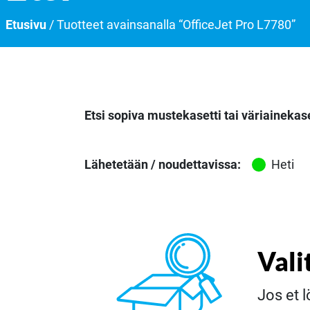
Etusivu
/ Tuotteet avainsanalla “OfficeJet Pro L7780”
Etsi sopiva mustekasetti tai väriainekase
Lähetetään / noudettavissa:
Heti
Vali
Jos et l