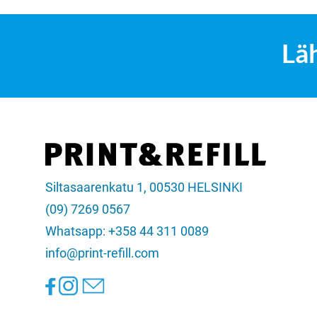
Lä
Siltasaarenkatu 1, 00530 HELSINKI
(09) 7269 0567
Whatsapp: +358 44 311 0089
info@print-refill.com