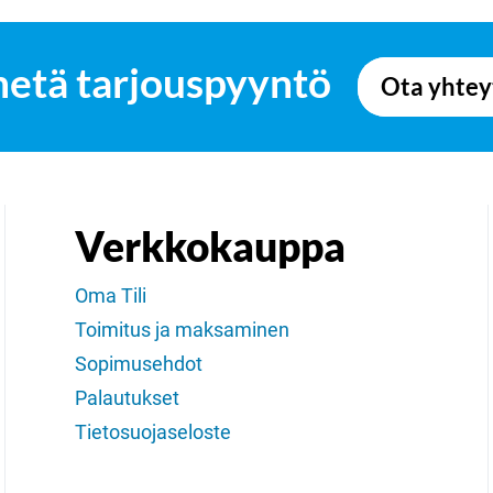
hetä tarjouspyyntö
Ota yhtey
Verkkokauppa
Oma Tili
Toimitus ja maksaminen
Sopimusehdot
Palautukset
Tietosuojaseloste