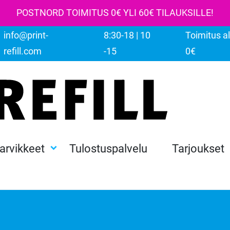
POSTNORD TOIMITUS 0€ YLI 60€ TILAUKSILLE!
info@print-
8:30-18 | 10
Toimitus al
refill.com
-15
0€
tarvikkeet
Tulostuspalvelu
Tarjoukset