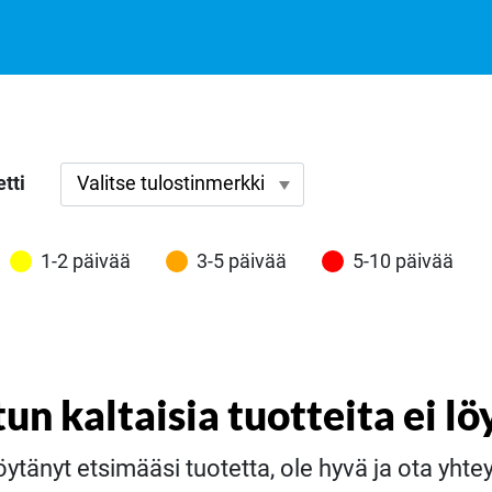
tti
1-2 päivää
3-5 päivää
5-10 päivää
tun kaltaisia tuotteita ei lö
öytänyt etsimääsi tuotetta, ole hyvä ja ota yht