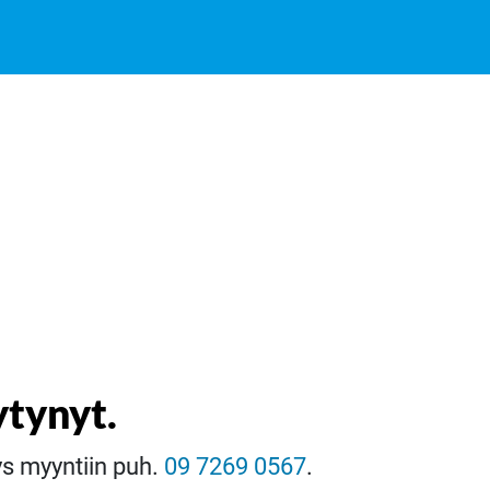
ytynyt.
eys myyntiin puh.
09 7269 0567
.