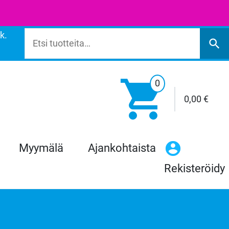
k.
Etsi:
search

0
0,00
€
Myymälä
Ajankohtaista
Rekisteröidy