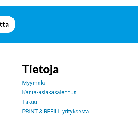
ttä
Tietoja
Myymälä
Kanta-asiakasalennus
Takuu
PRINT & REFILL yrityksestä