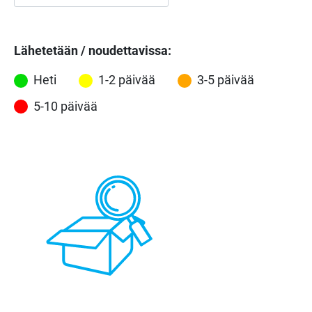
Lähetetään / noudettavissa:
Heti
1-2 päivää
3-5 päivää
5-10 päivää