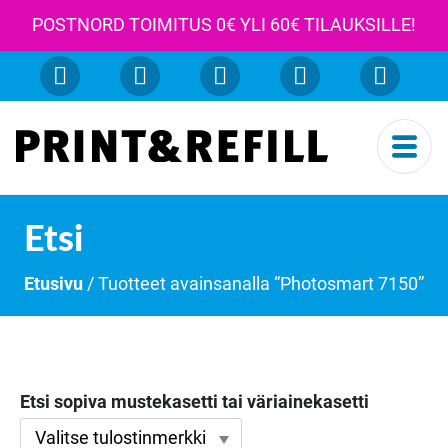
POSTNORD TOIMITUS 0€ YLI 60€ TILAUKSILLE!
Etsi
Etusivu
/ Tuotteet avainsanalla “Photosmart 7150”
Etsi sopiva mustekasetti tai väriainekasetti