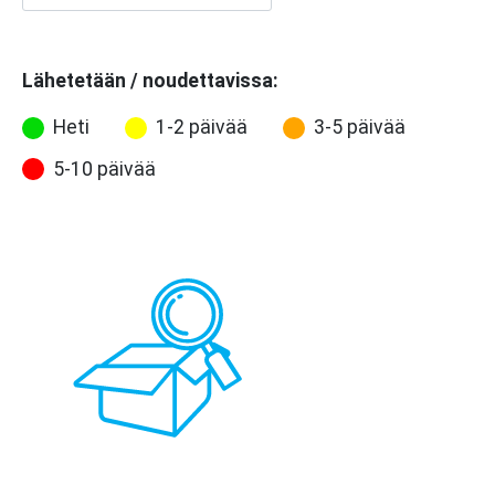
Lähetetään / noudettavissa:
Heti
1-2 päivää
3-5 päivää
5-10 päivää