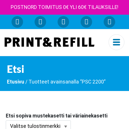
POSTNORD TOIMITUS 0€ YLI 60€ TILAUKSILLE!
Etsi
Etusivu
/ Tuotteet avainsanalla “PSC 2200”
Etsi sopiva mustekasetti tai väriainekasetti