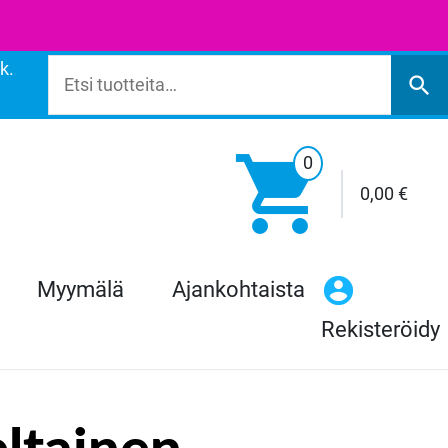
k.
Etsi:
search

0
0,00
€
Myymälä
Ajankohtaista
Rekisteröidy