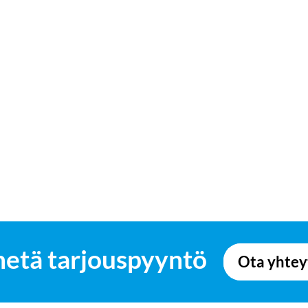
hetä tarjouspyyntö
Ota yhtey