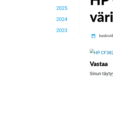
HP 
2025
vär
2024
2023

keskivi
Vastaa
Sinun täyt