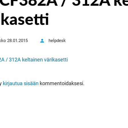
CF382A / 312A ke
ikasetti

ikko 28.01.2015
helpdesk
yy
kirjautua sisään
kommentoidaksesi.