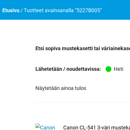
Etusivu
/ Tuotteet avainsanalla “5227B005”
Etsi sopiva mustekasetti tai väriainekase
Lähetetään / noudettavissa:
Heti
Näytetään ainoa tulos
Canon CL-541 3-väri musteka