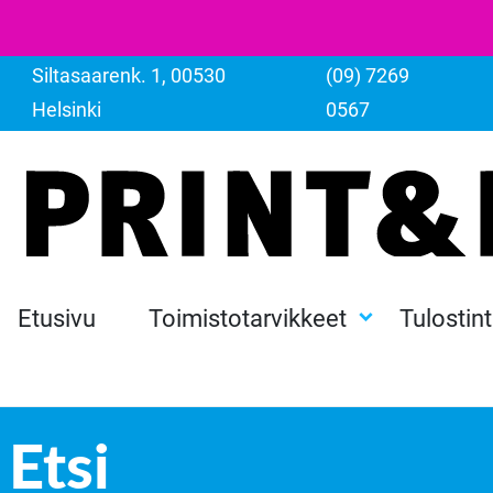
Siltasaarenk. 1, 00530
(09) 7269
Helsinki
0567
Etusivu
Toimistotarvikkeet
Tulostin
Etsi