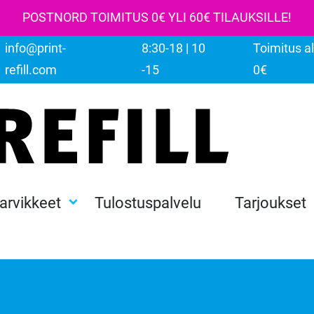
POSTNORD TOIMITUS 0€ YLI 60€ TILAUKSILLE!
info@print-
8:30-18 | 10
Toimitus al
refill.com
-15
0€
tarvikkeet
Tulostuspalvelu
Tarjoukset