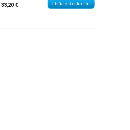
Lisää ostoskoriin
33,20
€