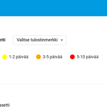
tti
1-2 päivää
3-5 päivää
5-10 päivää
setti