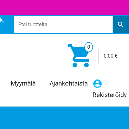
k.
Etsi:
search

0
0,00
€
Myymälä
Ajankohtaista
Rekisteröidy