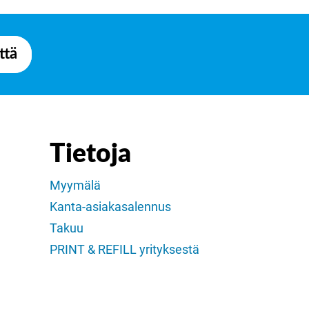
ttä
Tietoja
Myymälä
Kanta-asiakasalennus
Takuu
PRINT & REFILL yrityksestä