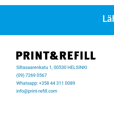
Lä
Siltasaarenkatu 1, 00530 HELSINKI
(09) 7269 0567
Whatsapp: +358 44 311 0089
info@print-refill.com