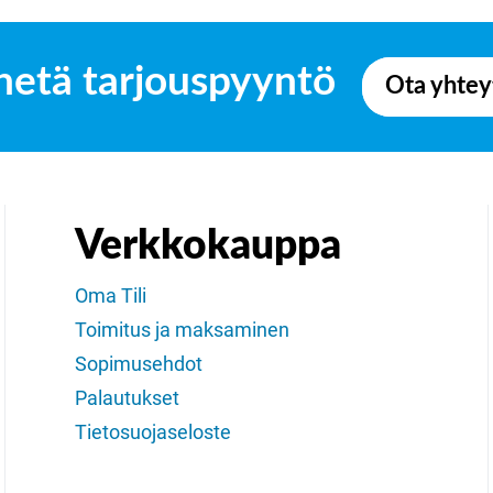
hetä tarjouspyyntö
Ota yhtey
Verkkokauppa
Oma Tili
Toimitus ja maksaminen
Sopimusehdot
Palautukset
Tietosuojaseloste