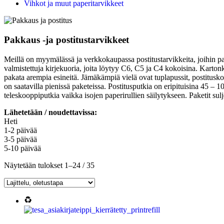
Vihkot ja muut paperitarvikkeet
Pakkaus -ja postitustarvikkeet
Meillä on myymälässä ja verkkokaupassa postitustarvikkeita, joihin pakka
valmistettuja kirjekuoria, joita löytyy C6, C5 ja C4 kokoisina. Kart
pakata arempia esineitä. Jämäkämpiä vielä ovat tuplapussit, postituskotel
on saatavilla pienissä paketeissa. Postitusputkia on eripituisina 45 – 1
teleskooppiputkia vaikka isojen paperirullien säilytykseen. Paketit sulje
Lähetetään / noudettavissa:
Heti
1-2 päivää
3-5 päivää
5-10 päivää
Näytetään tulokset 1–24 / 35