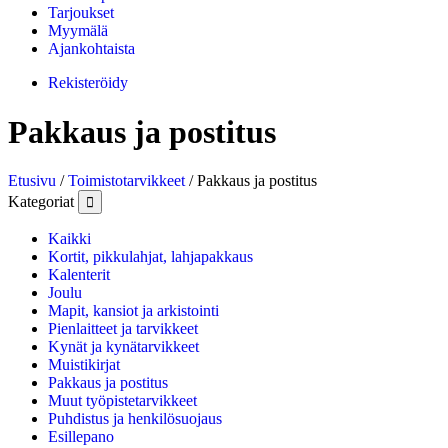
Tarjoukset
Myymälä
Ajankohtaista
Rekisteröidy
Pakkaus ja postitus
Etusivu
/
Toimistotarvikkeet
/ Pakkaus ja postitus
Kategoriat

Kaikki
Kortit, pikkulahjat, lahjapakkaus
Kalenterit
Joulu
Mapit, kansiot ja arkistointi
Pienlaitteet ja tarvikkeet
Kynät ja kynätarvikkeet
Muistikirjat
Pakkaus ja postitus
Muut työpistetarvikkeet
Puhdistus ja henkilösuojaus
Esillepano