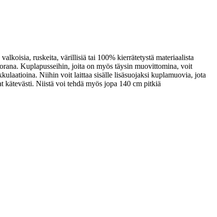
alkoisia, ruskeita, värillisiä tai 100% kierrätetystä materiaalista
uorana. Kuplapusseihin, joita on myös täysin muovittomina, voit
kulaatioina. Niihin voit laittaa sisälle lisäsuojaksi kuplamuovia, jota
vat kätevästi. Niistä voi tehdä myös jopa 140 cm pitkiä