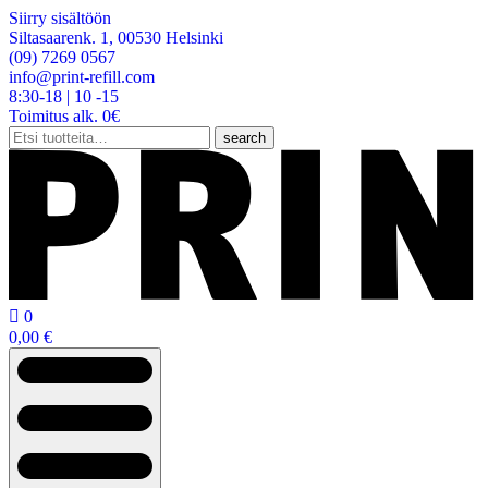
Siirry sisältöön
Siltasaarenk. 1, 00530 Helsinki
(09) 7269 0567
info@print-refill.com
8:30-18 | 10 -15
Toimitus alk. 0€
Etsi:
search

0
0,00
€