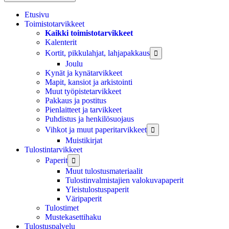
Etusivu
Toimistotarvikkeet
Kaikki toimistotarvikkeet
Kalenterit
Kortit, pikkulahjat, lahjapakkaus

Joulu
Kynät ja kynätarvikkeet
Mapit, kansiot ja arkistointi
Muut työpistetarvikkeet
Pakkaus ja postitus
Pienlaitteet ja tarvikkeet
Puhdistus ja henkilösuojaus
Vihkot ja muut paperitarvikkeet

Muistikirjat
Tulostintarvikkeet
Paperit

Muut tulostusmateriaalit
Tulostinvalmistajien valokuvapaperit
Yleistulostuspaperit
Väripaperit
Tulostimet
Mustekasettihaku
Tulostuspalvelu