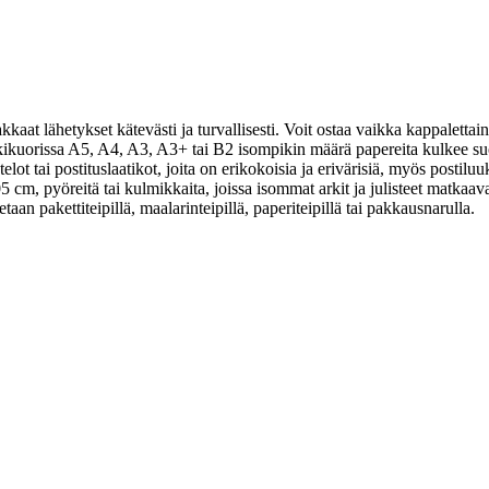
at lähetykset kätevästi ja turvallisesti. Voit ostaa vaikka kappalettain v
onkikuorissa A5, A4, A3, A3+ tai B2 isompikin määrä papereita kulkee s
ot tai postituslaatikot, joita on erikokoisia ja erivärisiä, myös postiluuk
05 cm, pyöreitä tai kulmikkaita, joissa isommat arkit ja julisteet matkaa
taan pakettiteipillä, maalarinteipillä, paperiteipillä tai pakkausnarulla.