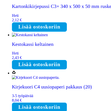
Kartonkikirjepussi C3+ 340 x 500 x 50 mm rusk
Heti
2,12
€
Lisää ostoskoriin
Kestokassi keltainen
Heti
2,43
€
Lisää ostoskoriin
Kirjekuori C4 uusiopaperi pakkaus (20)
3-5 työpäivää
8,04
€
Lisää ostoskoriin