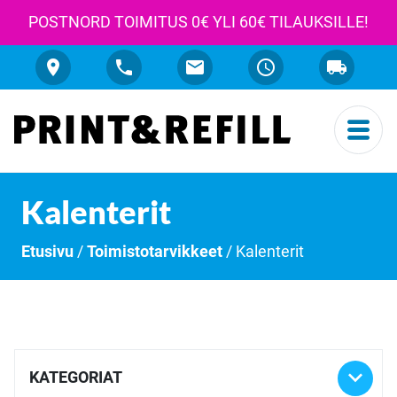
POSTNORD TOIMITUS 0€ YLI 60€ TILAUKSILLE!
Kalenterit
Etusivu
/
Toimistotarvikkeet
/ Kalenterit

KATEGORIAT