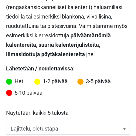
(rengaskansiokannelliset kalenterit) haluamillasi
tiedoilla tai esimerkiksi blankona, viivallisina,
ruudutettuina tai pistesivuina. Valmistamme myös
esimerkiksi kierresidottuja
päiväämättömiä
kalentereita, suuria kalenterijulisteita,
liimasidottuja pöytäkalentereita
jne.
Lähetetään / noudettavissa:
Heti
1-2 päivää
3-5 päivää
5-10 päivää
Näytetään kaikki 5 tulosta