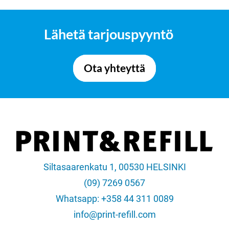
Lähetä tarjouspyyntö
Ota yhteyttä
Siltasaarenkatu 1, 00530 HELSINKI
(09) 7269 0567
Whatsapp: +358 44 311 0089
info@print-refill.com