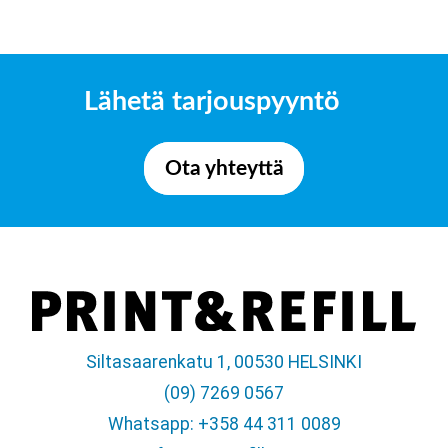
Lähetä tarjouspyyntö
Ota yhteyttä
Siltasaarenkatu 1, 00530 HELSINKI
(09) 7269 0567
Whatsapp: +358 44 311 0089