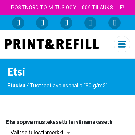
POSTNORD TOIMITUS 0€ YLI 60€ TILAUKSILLE!
Etsi
Etusivu
/ Tuotteet avainsanalla “80 g/m2”
Etsi sopiva mustekasetti tai väriainekasetti