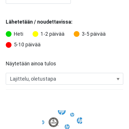
Lähetetään / noudettavissa:
Heti
1-2 päivää
3-5 päivää
5-10 päivää
Näytetään ainoa tulos