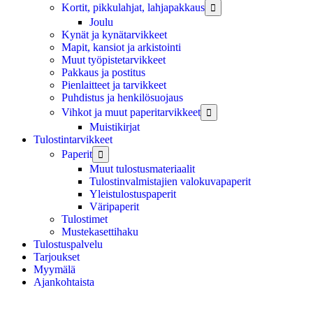
Kortit, pikkulahjat, lahjapakkaus

Joulu
Kynät ja kynätarvikkeet
Mapit, kansiot ja arkistointi
Muut työpistetarvikkeet
Pakkaus ja postitus
Pienlaitteet ja tarvikkeet
Puhdistus ja henkilösuojaus
Vihkot ja muut paperitarvikkeet

Muistikirjat
Tulostintarvikkeet
Paperit

Muut tulostusmateriaalit
Tulostinvalmistajien valokuvapaperit
Yleistulostuspaperit
Väripaperit
Tulostimet
Mustekasettihaku
Tulostuspalvelu
Tarjoukset
Myymälä
Ajankohtaista