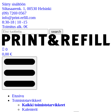
Siirry sisältöön
Siltasaarenk. 1, 00530 Helsinki
(09) 7269 0567
info@print-refill.com
8:30-18 | 10 -15
Toimitus alk. 0€
Etsi:
search

0
0,00
€
Etusivu
Toimistotarvikkeet
Kaikki toimistotarvikkeet
Kalenterit