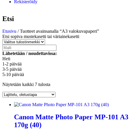
Rekisteröidy
Etsi
Etusivu
/ Tuotteet avainsanalla “A3 valokuvapaperi”
Etsi sopiva mustekasetti tai väriainekasetti
Lähetetään / noudettavissa:
Heti
1-2 päivää
3-5 päivää
5-10 päivää
Näytetään kaikki 7 tulosta
Canon Matte Photo Paper MP-101 A3
170g (40)