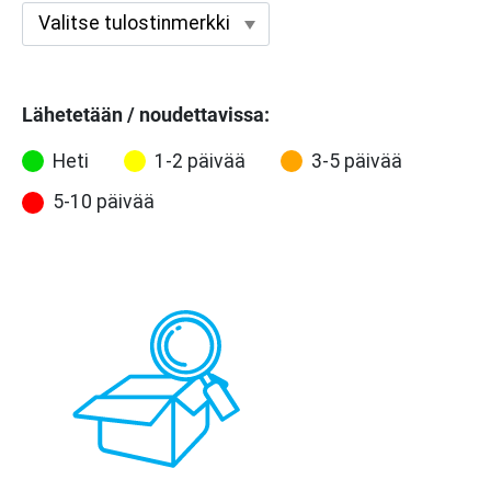
Lähetetään / noudettavissa:
Heti
1-2 päivää
3-5 päivää
5-10 päivää