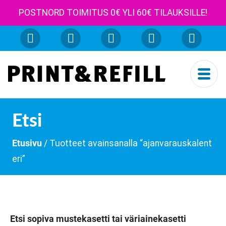
POSTNORD TOIMITUS 0€ YLI 60€ TILAUKSILLE!
Etsi
Etusivu
/ Tuotteet avainsanalla “ajanvarauskalent
eri”
Etsi sopiva mustekasetti tai väriainekasetti