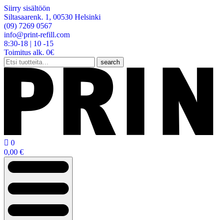
Siirry sisältöön
Siltasaarenk. 1, 00530 Helsinki
(09) 7269 0567
info@print-refill.com
8:30-18 | 10 -15
Toimitus alk. 0€
Etsi:
search

0
0,00
€