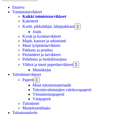
Etusivu
Toimistotarvikkeet
Kaikki toimistotarvikkeet
Kalenterit
Kortit, pikkulahjat, lahjapakkaus

Joulu
Kynät ja kynätarvikkeet
Mapit, kansiot ja arkistointi
Muut työpistetarvikkeet
Pakkaus ja postitus
Pienlaitteet ja tarvikkeet
Puhdistus ja henkilösuojaus
Vihkot ja muut paperitarvikkeet

Muistikirjat
Tulostintarvikkeet
Paperit

Muut tulostusmateriaalit
Tulostinvalmistajien valokuvapaperit
Yleistulostuspaperit
Väripaperit
Tulostimet
Mustekasettihaku
Tulostuspalvelu