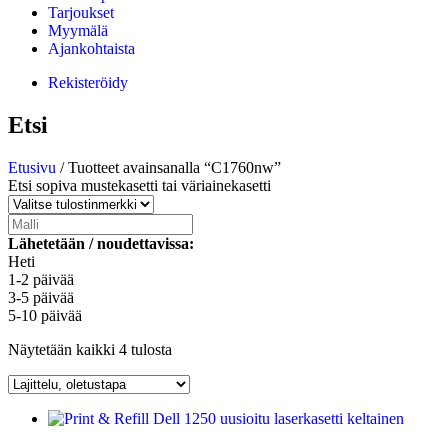
Tarjoukset
Myymälä
Ajankohtaista
Rekisteröidy
Etsi
Etusivu
/ Tuotteet avainsanalla “C1760nw”
Etsi sopiva mustekasetti tai väriainekasetti
Lähetetään / noudettavissa:
Heti
1-2 päivää
3-5 päivää
5-10 päivää
Näytetään kaikki 4 tulosta