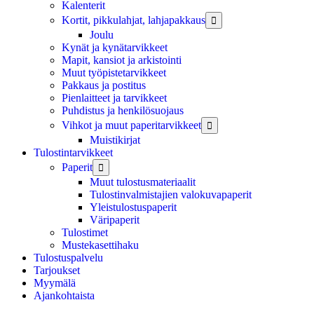
Kalenterit
Kortit, pikkulahjat, lahjapakkaus

Joulu
Kynät ja kynätarvikkeet
Mapit, kansiot ja arkistointi
Muut työpistetarvikkeet
Pakkaus ja postitus
Pienlaitteet ja tarvikkeet
Puhdistus ja henkilösuojaus
Vihkot ja muut paperitarvikkeet

Muistikirjat
Tulostintarvikkeet
Paperit

Muut tulostusmateriaalit
Tulostinvalmistajien valokuvapaperit
Yleistulostuspaperit
Väripaperit
Tulostimet
Mustekasettihaku
Tulostuspalvelu
Tarjoukset
Myymälä
Ajankohtaista