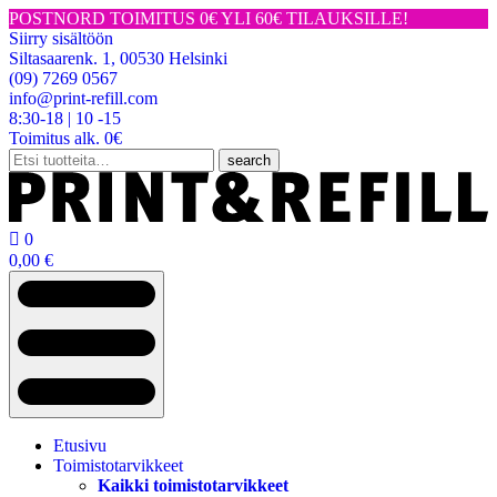
POSTNORD TOIMITUS 0€ YLI 60€ TILAUKSILLE!
Siirry sisältöön
Siltasaarenk. 1, 00530 Helsinki
(09) 7269 0567
info@print-refill.com
8:30-18 | 10 -15
Toimitus alk. 0€
Etsi:
search

0
0,00
€
Etusivu
Toimistotarvikkeet
Kaikki toimistotarvikkeet