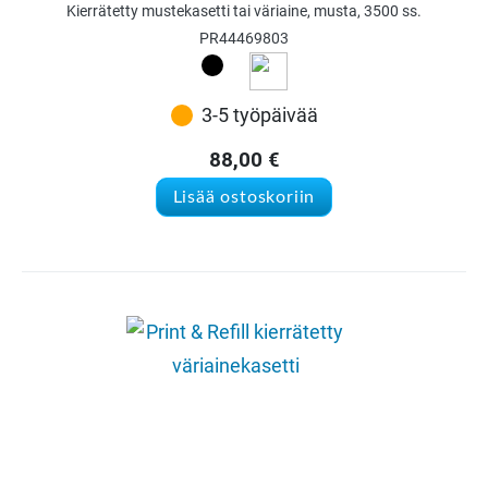
Kierrätetty mustekasetti tai väriaine, musta, 3500 ss.
PR44469803
3-5 työpäivää
88,00
€
Lisää ostoskoriin