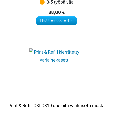
3-5 työpäivää
88,00
€
Lisää ostoskoriin
Print & Refill OKI C310 uusioitu värikasetti musta