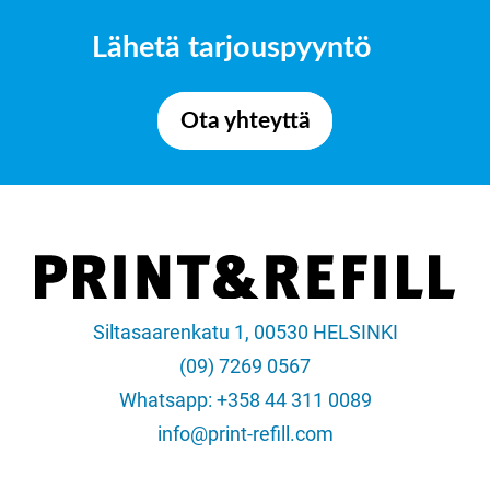
Lähetä tarjouspyyntö
Ota yhteyttä
Siltasaarenkatu 1, 00530 HELSINKI
(09) 7269 0567
Whatsapp: +358 44 311 0089
info@print-refill.com