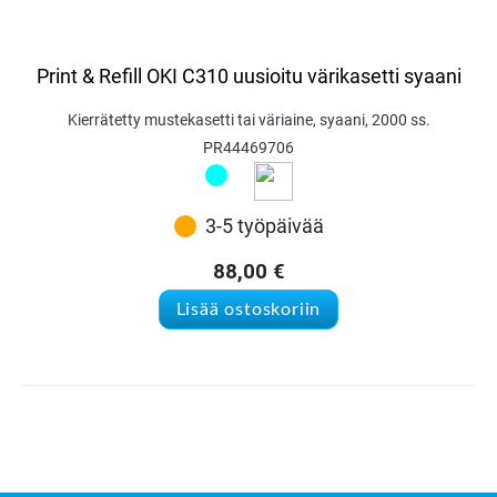
Print & Refill OKI C310 uusioitu värikasetti syaani
Kierrätetty mustekasetti tai väriaine, syaani, 2000 ss.
PR44469706
3-5 työpäivää
88,00
€
Lisää ostoskoriin