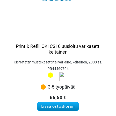
Print & Refill OKI C310 uusioitu värikasetti
keltainen
Kierrätetty mustekasetti tai väriaine, keltainen, 2000 ss.
PR44469704
3-5 työpäivää
66,50
€
Lisää ostoskoriin