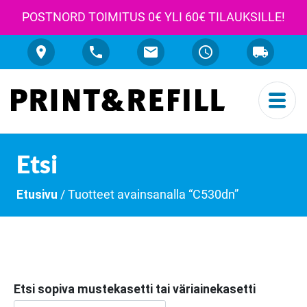
POSTNORD TOIMITUS 0€ YLI 60€ TILAUKSILLE!
Etsi
Etusivu
/ Tuotteet avainsanalla “C530dn”
Etsi sopiva mustekasetti tai väriainekasetti