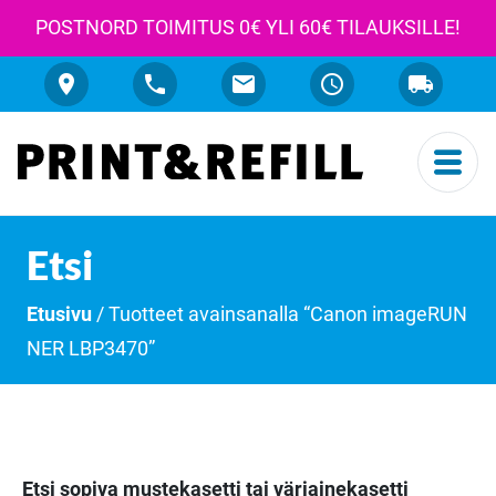
POSTNORD TOIMITUS 0€ YLI 60€ TILAUKSILLE!
Etsi
Etusivu
/ Tuotteet avainsanalla “Canon imageRUN
NER LBP3470”
Etsi sopiva mustekasetti tai väriainekasetti