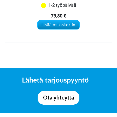
1-2 työpäivää
79,80
€
Lisää ostoskoriin
Lähetä tarjouspyyntö
Ota yhteyttä