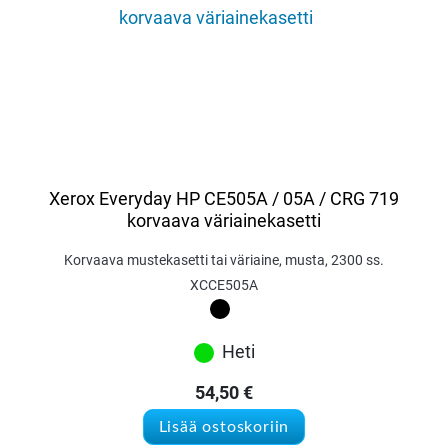
Xerox Everyday HP CE505A / 05A / CRG 719
korvaava väriainekasetti
Korvaava mustekasetti tai väriaine, musta, 2300 ss.
XCCE505A
Heti
54,50
€
Lisää ostoskoriin