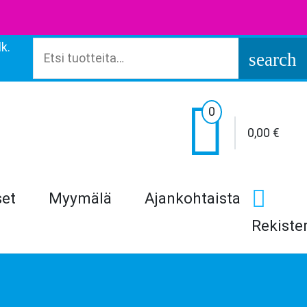
k.
Etsi:
search

0
0,00
€
set
Myymälä
Ajankohtaista
Rekiste