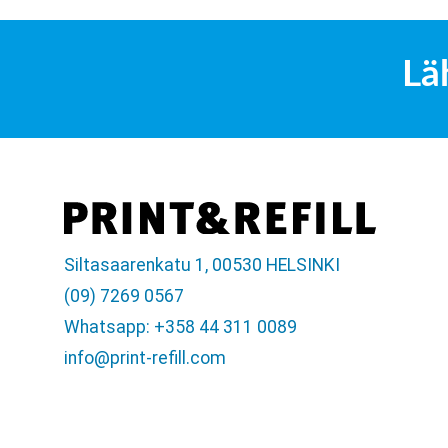
Lä
Siltasaarenkatu 1, 00530 HELSINKI
(09) 7269 0567
Whatsapp: +358 44 311 0089
info@print-refill.com