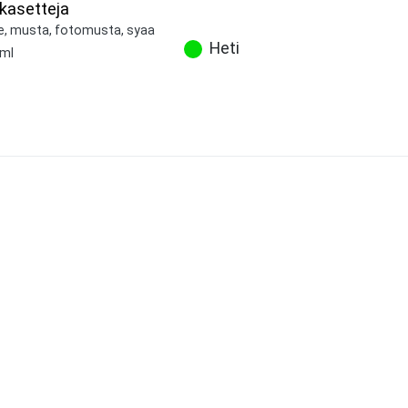
ekasetteja
ne, musta, fotomusta, syaa
Heti
 ml