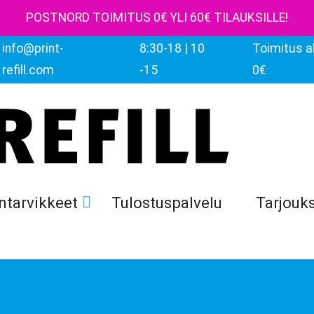
POSTNORD TOIMITUS 0€ YLI 60€ TILAUKSILLE!
info@print-
8:30-18 | 10
Toimitus al
refill.com
-15
0€
ntarvikkeet
Tulostuspalvelu
Tarjouk