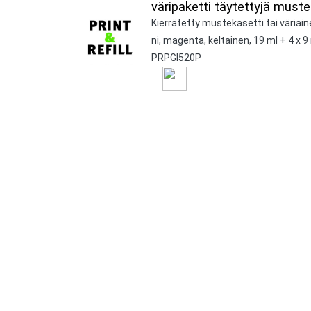
väripaketti täytettyjä must
Kierrätetty mustekasetti tai väriai
ni, magenta, keltainen, 19 ml + 4 x 9
PRPGI520P