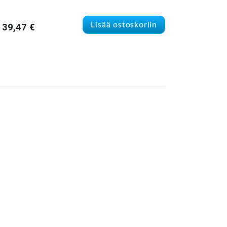
Lisää ostoskoriin
39,47
€