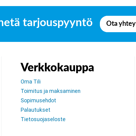
hetä tarjouspyyntö
Ota yhtey
Verkkokauppa
Oma Tili
Toimitus ja maksaminen
Sopimusehdot
Palautukset
Tietosuojaseloste