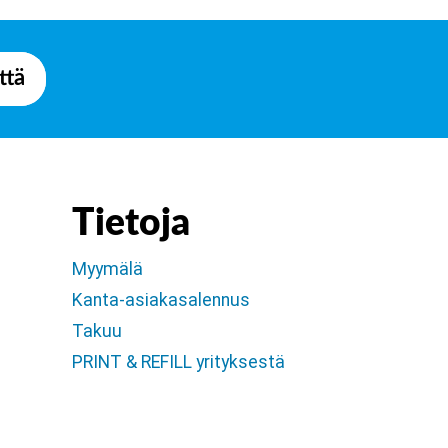
ttä
Tietoja
Myymälä
Kanta-asiakasalennus
Takuu
PRINT & REFILL yrityksestä