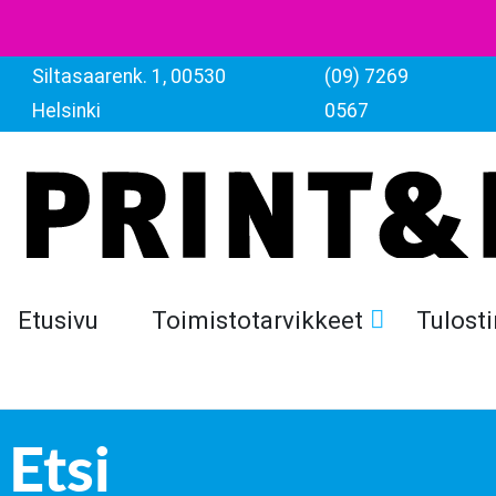
Siltasaarenk. 1, 00530
(09) 7269
Helsinki
0567
Etusivu
Toimistotarvikkeet
Tulosti
Etsi