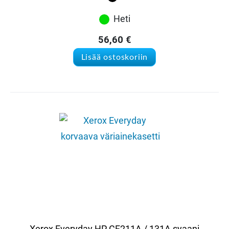
Heti
56,60
€
Lisää ostoskoriin
Xerox Everyday HP CF211A / 131A syaani