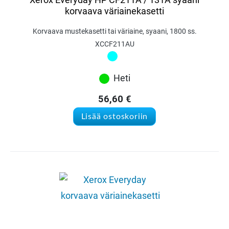
korvaava väriainekasetti
Korvaava mustekasetti tai väriaine, syaani, 1800 ss.
XCCF211AU
Heti
56,60
€
Lisää ostoskoriin