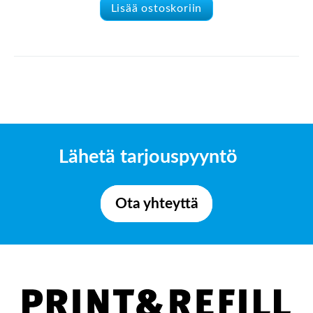
Lisää ostoskoriin
Lähetä tarjouspyyntö
Ota yhteyttä