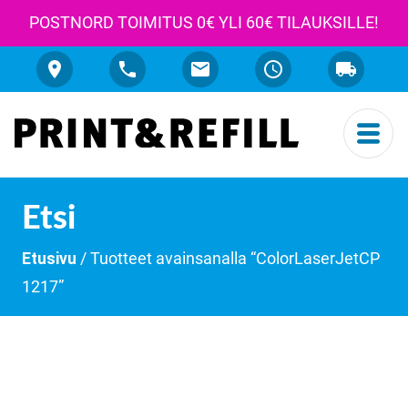
POSTNORD TOIMITUS 0€ YLI 60€ TILAUKSILLE!
Etsi
Etusivu
/ Tuotteet avainsanalla “ColorLaserJetCP
1217”