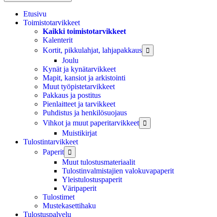
Etusivu
Toimistotarvikkeet
Kaikki toimistotarvikkeet
Kalenterit
Kortit, pikkulahjat, lahjapakkaus

Joulu
Kynät ja kynätarvikkeet
Mapit, kansiot ja arkistointi
Muut työpistetarvikkeet
Pakkaus ja postitus
Pienlaitteet ja tarvikkeet
Puhdistus ja henkilösuojaus
Vihkot ja muut paperitarvikkeet

Muistikirjat
Tulostintarvikkeet
Paperit

Muut tulostusmateriaalit
Tulostinvalmistajien valokuvapaperit
Yleistulostuspaperit
Väripaperit
Tulostimet
Mustekasettihaku
Tulostuspalvelu