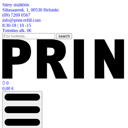
Siirry sisältöön
Siltasaarenk. 1, 00530 Helsinki
(09) 7269 0567
info@print-refill.com
8:30-18 | 10 -15
Toimitus alk. 0€
Etsi:
search

0
0,00
€