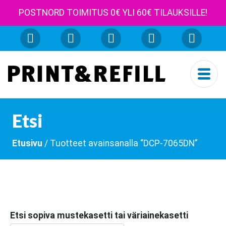
POSTNORD TOIMITUS 0€ YLI 60€ TILAUKSILLE!
Etsi
Etusivu
/ Tuotteet avainsanalla “DCP-7065DN”
Etsi sopiva mustekasetti tai väriainekasetti