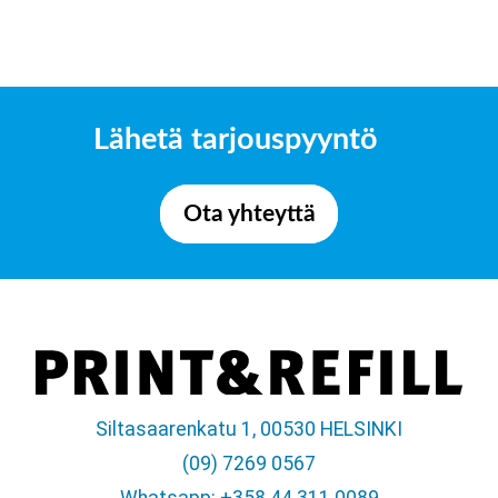
Lähetä tarjouspyyntö
Ota yhteyttä
Siltasaarenkatu 1, 00530 HELSINKI
(09) 7269 0567