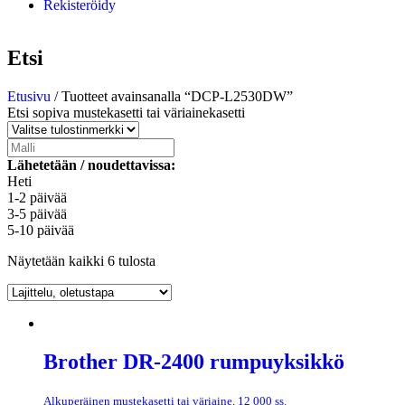
Rekisteröidy
Etsi
Etusivu
/ Tuotteet avainsanalla “DCP-L2530DW”
Etsi sopiva mustekasetti tai väriainekasetti
Lähetetään / noudettavissa:
Heti
1-2 päivää
3-5 päivää
5-10 päivää
Näytetään kaikki 6 tulosta
Brother DR-2400 rumpuyksikkö
Alkuperäinen mustekasetti tai väriaine, 12 000 ss.