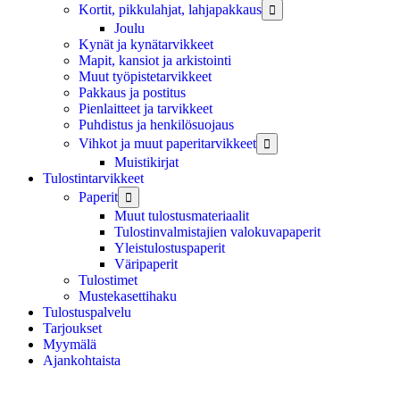
Kortit, pikkulahjat, lahjapakkaus

Joulu
Kynät ja kynätarvikkeet
Mapit, kansiot ja arkistointi
Muut työpistetarvikkeet
Pakkaus ja postitus
Pienlaitteet ja tarvikkeet
Puhdistus ja henkilösuojaus
Vihkot ja muut paperitarvikkeet

Muistikirjat
Tulostintarvikkeet
Paperit

Muut tulostusmateriaalit
Tulostinvalmistajien valokuvapaperit
Yleistulostuspaperit
Väripaperit
Tulostimet
Mustekasettihaku
Tulostuspalvelu
Tarjoukset
Myymälä
Ajankohtaista