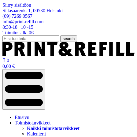
Siirry sisältöön
Siltasaarenk. 1, 00530 Helsinki
(09) 7269 0567
info@print-refill.com
8:30-18 | 10 -15
Toimitus alk. 0€
Etsi:
search

0
0,00
€
Etusivu
Toimistotarvikkeet
Kaikki toimistotarvikkeet
Kalenterit