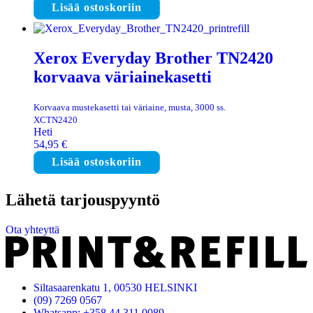
Lisää ostoskoriin
Xerox Everyday Brother TN2420
korvaava väriainekasetti
Korvaava mustekasetti tai väriaine, musta, 3000 ss.
XCTN2420
Heti
54,95
€
Lisää ostoskoriin
Lähetä tarjouspyyntö
Ota yhteyttä
Siltasaarenkatu 1, 00530 HELSINKI
(09) 7269 0567
Whatsapp: +358 44 311 0089