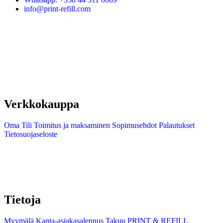
info@print-refill.com
Verkkokauppa
Oma Tili
Toimitus ja maksaminen
Sopimusehdot
Palautukset
Tietosuojaseloste
Tietoja
Myymälä
Kanta-asiakasalennus
Takuu
PRINT & REFILL