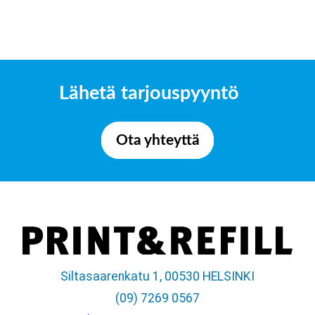
Lähetä tarjouspyyntö
Ota yhteyttä
Siltasaarenkatu 1, 00530 HELSINKI
(09) 7269 0567