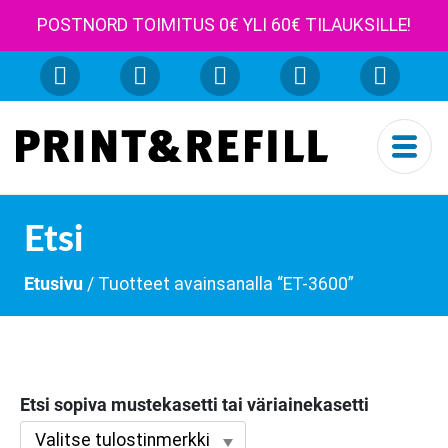
POSTNORD TOIMITUS 0€ YLI 60€ TILAUKSILLE!
Etsi
Etusivu
/ Tuotteet avainsanalla “ET-3600”
Etsi sopiva mustekasetti tai väriainekasetti