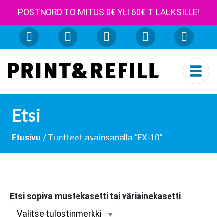
POSTNORD TOIMITUS 0€ YLI 60€ TILAUKSILLE!
Etsi
Etusivu
/ Tuotteet avainsanalla “FX-10”
Etsi sopiva mustekasetti tai väriainekasetti