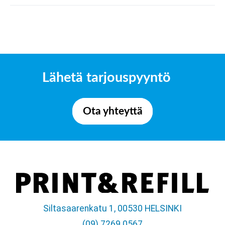
Lähetä tarjouspyyntö
Ota yhteyttä
Siltasaarenkatu 1, 00530 HELSINKI
(09) 7269 0567