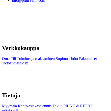
info@print-refill.com
Verkkokauppa
Oma Tili
Toimitus ja maksaminen
Sopimusehdot
Palautukset
Tietosuojaseloste
Tietoja
Myymälä
Kanta-asiakasalennus
Takuu
PRINT & REFILL
yrityksestä