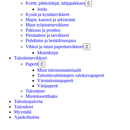
Kortit, pikkulahjat, lahjapakkaus

Joulu
Kynät ja kynätarvikkeet
Mapit, kansiot ja arkistointi
Muut työpistetarvikkeet
Pakkaus ja postitus
Pienlaitteet ja tarvikkeet
Puhdistus ja henkilösuojaus
Vihkot ja muut paperitarvikkeet

Muistikirjat
Tulostintarvikkeet
Paperit

Muut tulostusmateriaalit
Tulostinvalmistajien valokuvapaperit
Yleistulostuspaperit
Väripaperit
Tulostimet
Mustekasettihaku
Tulostuspalvelu
Tarjoukset
Myymälä
Ajankohtaista