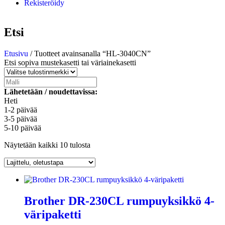
Rekisteröidy
Etsi
Etusivu
/ Tuotteet avainsanalla “HL-3040CN”
Etsi sopiva mustekasetti tai väriainekasetti
Lähetetään / noudettavissa:
Heti
1-2 päivää
3-5 päivää
5-10 päivää
Näytetään kaikki 10 tulosta
Brother DR-230CL rumpuyksikkö 4-
väripaketti