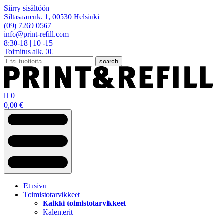
Siirry sisältöön
Siltasaarenk. 1, 00530 Helsinki
(09) 7269 0567
info@print-refill.com
8:30-18 | 10 -15
Toimitus alk. 0€
Etsi:
search

0
0,00
€
Etusivu
Toimistotarvikkeet
Kaikki toimistotarvikkeet
Kalenterit