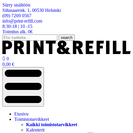
Siirry sisältöön
Siltasaarenk. 1, 00530 Helsinki
(09) 7269 0567
info@print-refill.com
8:30-18 | 10 -15
Toimitus alk. 0€
Etsi:
search

0
0,00
€
Etusivu
Toimistotarvikkeet
Kaikki toimistotarvikkeet
Kalenterit