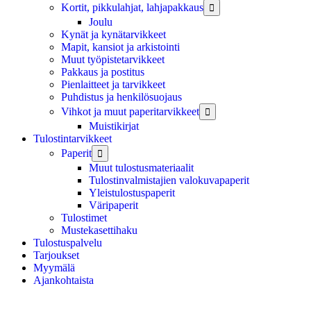
Kortit, pikkulahjat, lahjapakkaus

Joulu
Kynät ja kynätarvikkeet
Mapit, kansiot ja arkistointi
Muut työpistetarvikkeet
Pakkaus ja postitus
Pienlaitteet ja tarvikkeet
Puhdistus ja henkilösuojaus
Vihkot ja muut paperitarvikkeet

Muistikirjat
Tulostintarvikkeet
Paperit

Muut tulostusmateriaalit
Tulostinvalmistajien valokuvapaperit
Yleistulostuspaperit
Väripaperit
Tulostimet
Mustekasettihaku
Tulostuspalvelu
Tarjoukset
Myymälä
Ajankohtaista