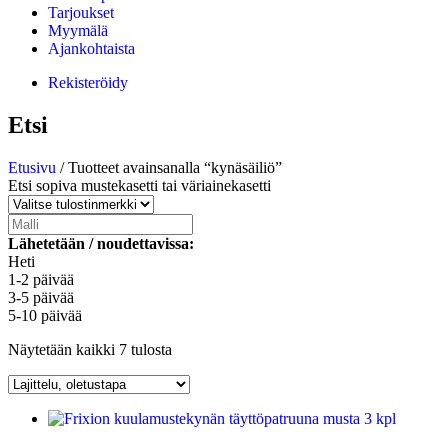
Tarjoukset
Myymälä
Ajankohtaista
Rekisteröidy
Etsi
Etusivu
/ Tuotteet avainsanalla “kynäsäiliö”
Etsi sopiva mustekasetti tai väriainekasetti
Lähetetään / noudettavissa:
Heti
1-2 päivää
3-5 päivää
5-10 päivää
Näytetään kaikki 7 tulosta