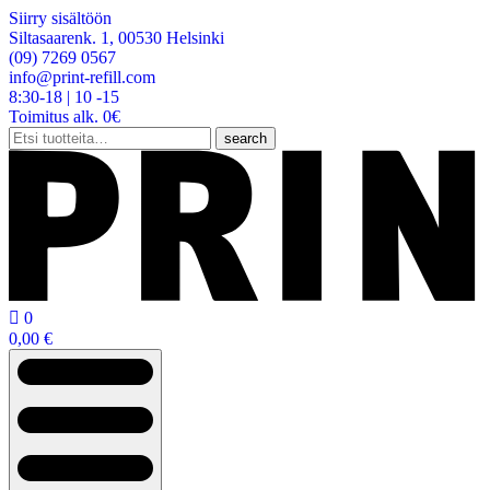
Siirry sisältöön
Siltasaarenk. 1, 00530 Helsinki
(09) 7269 0567
info@print-refill.com
8:30-18 | 10 -15
Toimitus alk. 0€
Etsi:
search

0
0,00
€