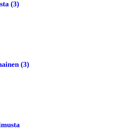
ta (3)
nainen (3)
nimusta