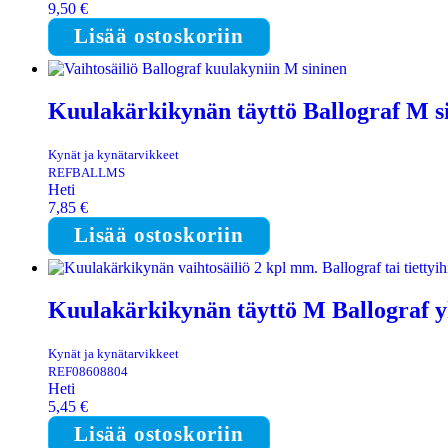
9,50
€
Lisää ostoskoriin
Kuulakärkikynän täyttö Ballograf M s
Kynät ja kynätarvikkeet
REFBALLMS
Heti
7,85
€
Lisää ostoskoriin
Kuulakärkikynän täyttö M Ballograf yh
Kynät ja kynätarvikkeet
REF08608804
Heti
5,45
€
Lisää ostoskoriin