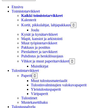
Etusivu
Toimistotarvikkeet
Kaikki toimistotarvikkeet
Kalenterit
Kortit, pikkulahjat, lahjapakkaus

Joulu
Kynät ja kynätarvikkeet
Mapit, kansiot ja arkistointi
Muut työpistetarvikkeet
Pakkaus ja postitus
Pienlaitteet ja tarvikkeet
Puhdistus ja henkilösuojaus
Vihkot ja muut paperitarvikkeet

Muistikirjat
Tulostintarvikkeet
Paperit

Muut tulostusmateriaalit
Tulostinvalmistajien valokuvapaperit
Yleistulostuspaperit
Väripaperit
Tulostimet
Mustekasettihaku
Tulostuspalvelu