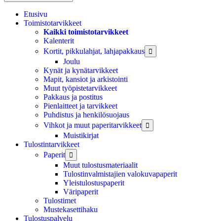
Etusivu
Toimistotarvikkeet
Kaikki toimistotarvikkeet
Kalenterit
Kortit, pikkulahjat, lahjapakkaus

Joulu
Kynät ja kynätarvikkeet
Mapit, kansiot ja arkistointi
Muut työpistetarvikkeet
Pakkaus ja postitus
Pienlaitteet ja tarvikkeet
Puhdistus ja henkilösuojaus
Vihkot ja muut paperitarvikkeet

Muistikirjat
Tulostintarvikkeet
Paperit

Muut tulostusmateriaalit
Tulostinvalmistajien valokuvapaperit
Yleistulostuspaperit
Väripaperit
Tulostimet
Mustekasettihaku
Tulostuspalvelu