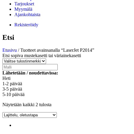
Tarjoukset
Myymälä
Ajankohtaista
Rekisteröidy
Etsi
Etusivu
/ Tuotteet avainsanalla “LaserJet P2014”
Etsi sopiva mustekasetti tai väriainekasetti
Lähetetään / noudettavissa:
Heti
1-2 päivää
3-5 päivää
5-10 päivää
Näytetään kaikki 2 tulosta