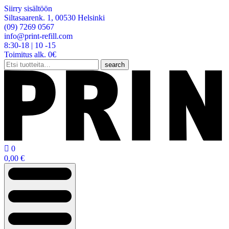
Siirry sisältöön
Siltasaarenk. 1, 00530 Helsinki
(09) 7269 0567
info@print-refill.com
8:30-18 | 10 -15
Toimitus alk. 0€
Etsi:
search

0
0,00
€