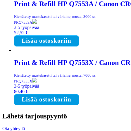
Print & Refill HP Q7553A / Canon CRG 
Kierrätetty mustekasetti tai väriaine, musta, 3000 ss.
PRQ7553A
3-5 työpäivää
52,52
€
Lisää ostoskoriin
Print & Refill HP Q7553X / Canon CRG
Kierrätetty mustekasetti tai väriaine, musta, 7000 ss.
PRQ7553X
3-5 työpäivää
80,46
€
Lisää ostoskoriin
Lähetä tarjouspyyntö
Ota yhteyttä