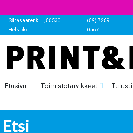
Siltasaarenk. 1, 00530
(09) 7269
Helsinki
0567
Etusivu
Toimistotarvikkeet
Tulosti
Etsi