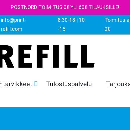
POSTNORD TOIMITUS 0€ YLI 60€ TILAUKSILLE!
info@print-
8:30-18 | 10
Toimitus al
refill.com
-15
0€
ntarvikkeet
Tulostuspalvelu
Tarjouk