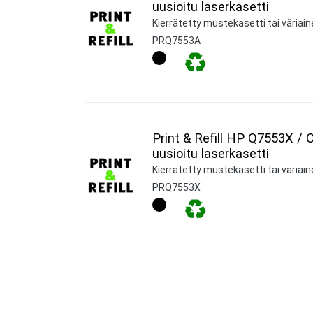
uusioitu laserkasetti
Kierrätetty mustekasetti tai väriain
PRQ7553A
Print & Refill HP Q7553X /
uusioitu laserkasetti
Kierrätetty mustekasetti tai väriain
PRQ7553X