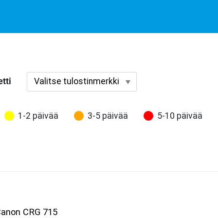
tti
1-2 päivää
3-5 päivää
5-10 päivää
 Canon CRG 715