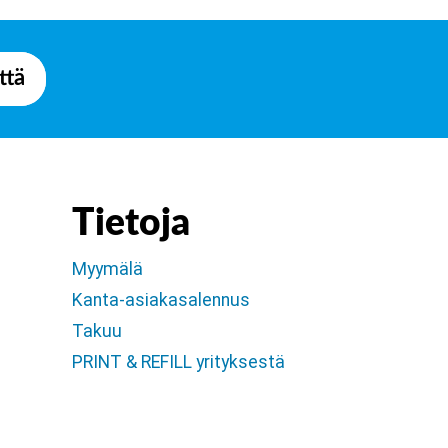
ttä
Tietoja
Myymälä
Kanta-asiakasalennus
Takuu
PRINT & REFILL yrityksestä