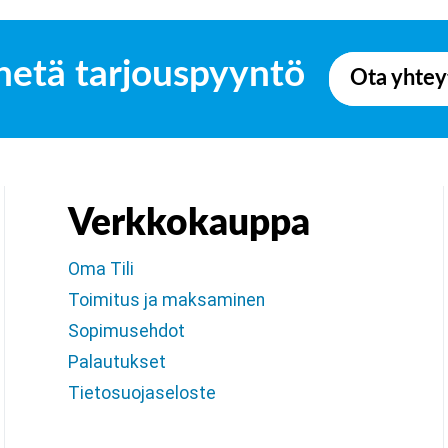
hetä tarjouspyyntö
Ota yhtey
Verkkokauppa
Oma Tili
Toimitus ja maksaminen
Sopimusehdot
Palautukset
Tietosuojaseloste