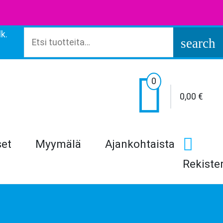
k.
Etsi:
search

0
0,00
€
set
Myymälä
Ajankohtaista
Rekiste