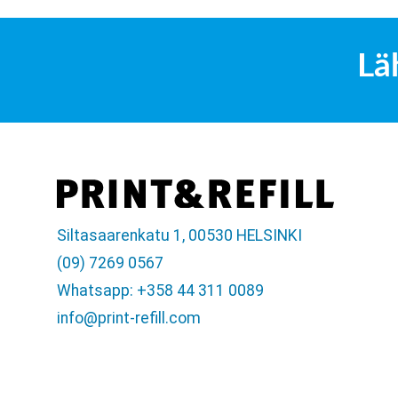
Lä
Siltasaarenkatu 1, 00530 HELSINKI
(09) 7269 0567
Whatsapp: +358 44 311 0089
info@print-refill.com