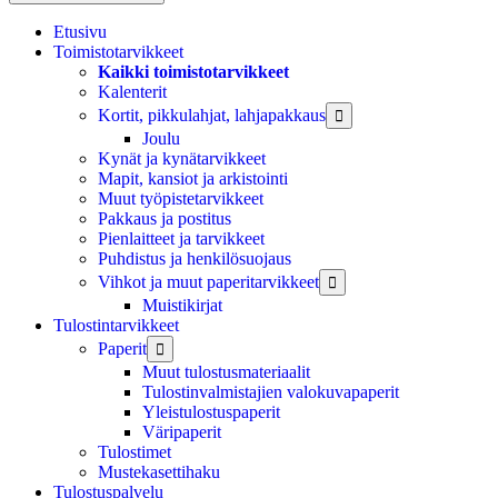
Etusivu
Toimistotarvikkeet
Kaikki toimistotarvikkeet
Kalenterit
Kortit, pikkulahjat, lahjapakkaus

Joulu
Kynät ja kynätarvikkeet
Mapit, kansiot ja arkistointi
Muut työpistetarvikkeet
Pakkaus ja postitus
Pienlaitteet ja tarvikkeet
Puhdistus ja henkilösuojaus
Vihkot ja muut paperitarvikkeet

Muistikirjat
Tulostintarvikkeet
Paperit

Muut tulostusmateriaalit
Tulostinvalmistajien valokuvapaperit
Yleistulostuspaperit
Väripaperit
Tulostimet
Mustekasettihaku
Tulostuspalvelu