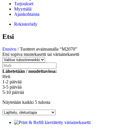
Tarjoukset
Myymälä
Ajankohtaista
Rekisteröidy
Etsi
Etusivu
/ Tuotteet avainsanalla “M2070”
Etsi sopiva mustekasetti tai väriainekasetti
Lähetetään / noudettavissa:
Heti
1-2 päivää
3-5 päivää
5-10 päivää
Näytetään kaikki 5 tulosta