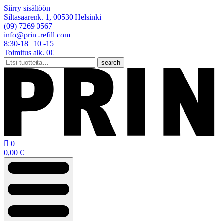
Siirry sisältöön
Siltasaarenk. 1, 00530 Helsinki
(09) 7269 0567
info@print-refill.com
8:30-18 | 10 -15
Toimitus alk. 0€
Etsi:
search

0
0,00
€