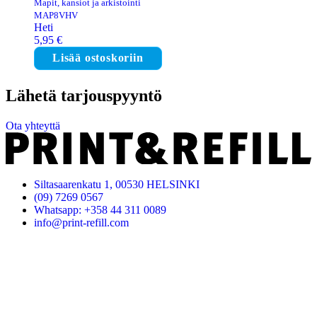
Mapit, kansiot ja arkistointi
MAP8VHV
Heti
5,95
€
Lisää ostoskoriin
Lähetä tarjouspyyntö
Ota yhteyttä
Siltasaarenkatu 1, 00530 HELSINKI
(09) 7269 0567
Whatsapp: +358 44 311 0089
info@print-refill.com