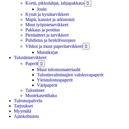
Kortit, pikkulahjat, lahjapakkaus

Joulu
Kynät ja kynätarvikkeet
Mapit, kansiot ja arkistointi
Muut työpistetarvikkeet
Pakkaus ja postitus
Pienlaitteet ja tarvikkeet
Puhdistus ja henkilösuojaus
Vihkot ja muut paperitarvikkeet

Muistikirjat
Tulostintarvikkeet
Paperit

Muut tulostusmateriaalit
Tulostinvalmistajien valokuvapaperit
Yleistulostuspaperit
Väripaperit
Tulostimet
Mustekasettihaku
Tulostuspalvelu
Tarjoukset
Myymälä
Ajankohtaista