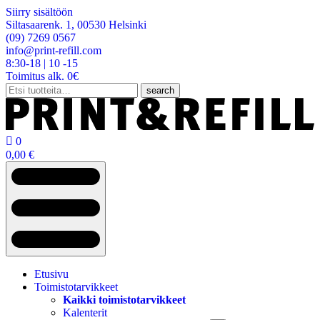
Siirry sisältöön
Siltasaarenk. 1, 00530 Helsinki
(09) 7269 0567
info@print-refill.com
8:30-18 | 10 -15
Toimitus alk. 0€
Etsi:
search

0
0,00
€
Etusivu
Toimistotarvikkeet
Kaikki toimistotarvikkeet
Kalenterit