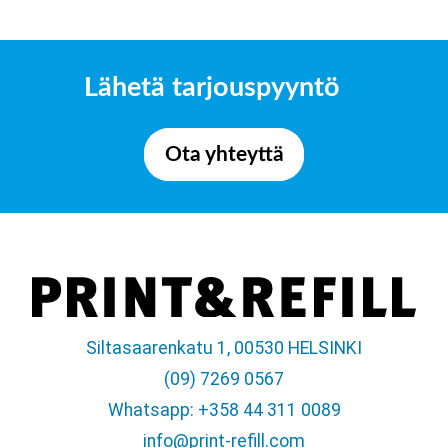
Lähetä tarjouspyyntö
Ota yhteyttä
Siltasaarenkatu 1, 00530 HELSINKI
(09) 7269 0567
Whatsapp: +358 44 311 0089
info@print-refill.com