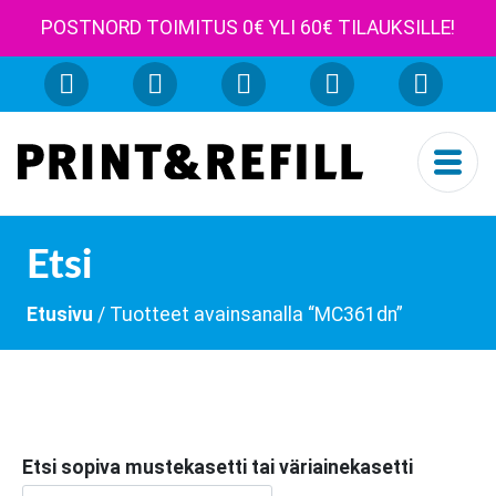
POSTNORD TOIMITUS 0€ YLI 60€ TILAUKSILLE!
Etsi
Etusivu
/ Tuotteet avainsanalla “MC361dn”
Etsi sopiva mustekasetti tai väriainekasetti