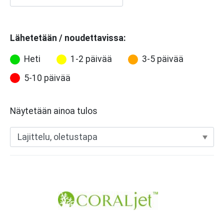
Lähetetään / noudettavissa:
Heti
1-2 päivää
3-5 päivää
5-10 päivää
Näytetään ainoa tulos