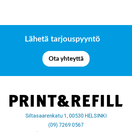
Lähetä tarjouspyyntö
Ota yhteyttä
Siltasaarenkatu 1, 00530 HELSINKI
(09) 7269 0567