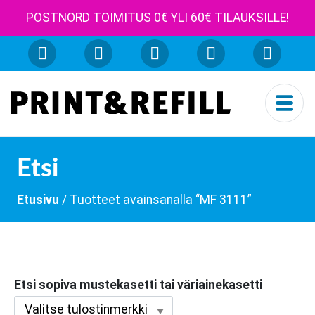
POSTNORD TOIMITUS 0€ YLI 60€ TILAUKSILLE!
Etsi
Etusivu
/ Tuotteet avainsanalla “MF 3111”
Etsi sopiva mustekasetti tai väriainekasetti