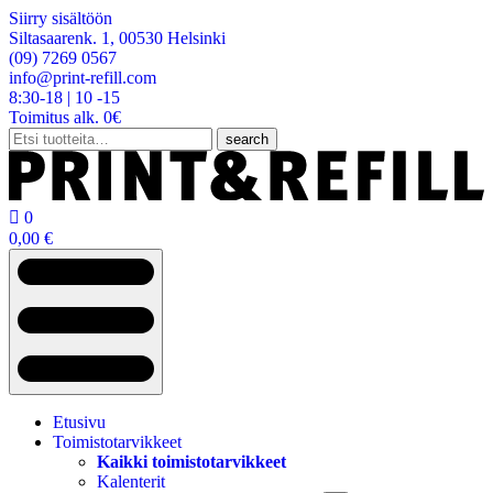
Siirry sisältöön
Siltasaarenk. 1, 00530 Helsinki
(09) 7269 0567
info@print-refill.com
8:30-18 | 10 -15
Toimitus alk. 0€
Etsi:
search

0
0,00
€
Etusivu
Toimistotarvikkeet
Kaikki toimistotarvikkeet
Kalenterit