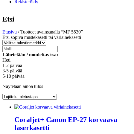
Rekisteröidy
Etsi
Etusivu
/ Tuotteet avainsanalla “MF 5530”
Etsi sopiva mustekasetti tai väriainekasetti
Lähetetään / noudettavissa:
Heti
1-2 päivää
3-5 päivää
5-10 päivää
Näytetään ainoa tulos
Coraljet+ Canon EP-27 korvaava
laserkasetti