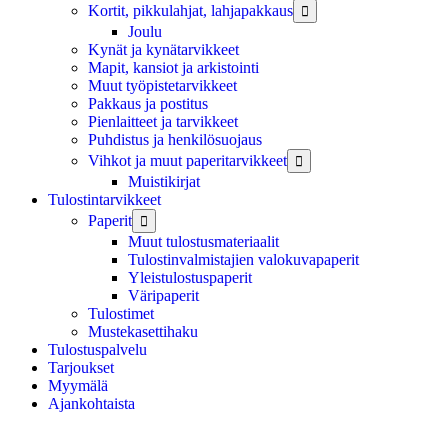
Kortit, pikkulahjat, lahjapakkaus

Joulu
Kynät ja kynätarvikkeet
Mapit, kansiot ja arkistointi
Muut työpistetarvikkeet
Pakkaus ja postitus
Pienlaitteet ja tarvikkeet
Puhdistus ja henkilösuojaus
Vihkot ja muut paperitarvikkeet

Muistikirjat
Tulostintarvikkeet
Paperit

Muut tulostusmateriaalit
Tulostinvalmistajien valokuvapaperit
Yleistulostuspaperit
Väripaperit
Tulostimet
Mustekasettihaku
Tulostuspalvelu
Tarjoukset
Myymälä
Ajankohtaista