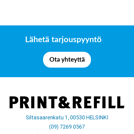
Lähetä tarjouspyyntö
Ota yhteyttä
Siltasaarenkatu 1, 00530 HELSINKI
(09) 7269 0567