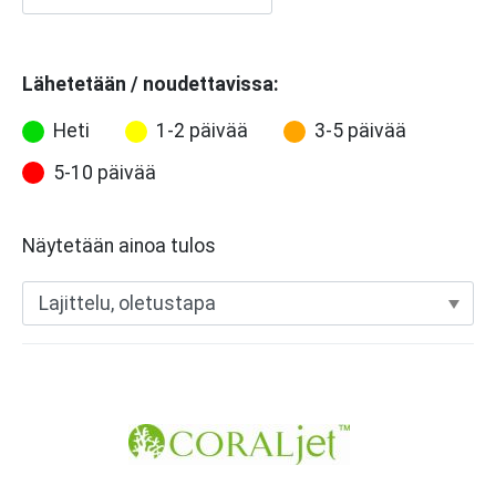
Lähetetään / noudettavissa:
Heti
1-2 päivää
3-5 päivää
5-10 päivää
Näytetään ainoa tulos