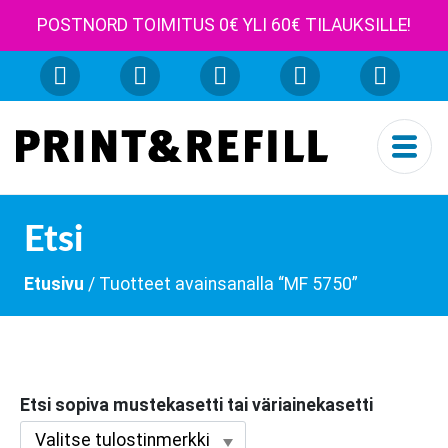
POSTNORD TOIMITUS 0€ YLI 60€ TILAUKSILLE!
Etsi
Etusivu
/ Tuotteet avainsanalla “MF 5750”
Etsi sopiva mustekasetti tai väriainekasetti