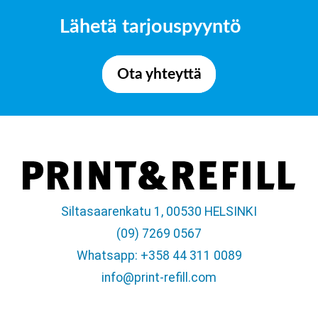
Lähetä tarjouspyyntö
Ota yhteyttä
Siltasaarenkatu 1, 00530 HELSINKI
(09) 7269 0567
Whatsapp: +358 44 311 0089
info@print-refill.com