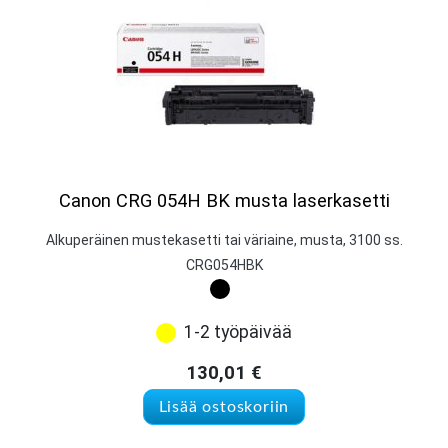
Canon CRG 054H BK musta laserkasetti
Alkuperäinen mustekasetti tai väriaine, musta, 3100 ss.
CRG054HBK
1-2 työpäivää
130,01
€
Lisää ostoskoriin