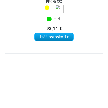
PRCF542X
Heti
93,11
€
Lisää ostoskoriin