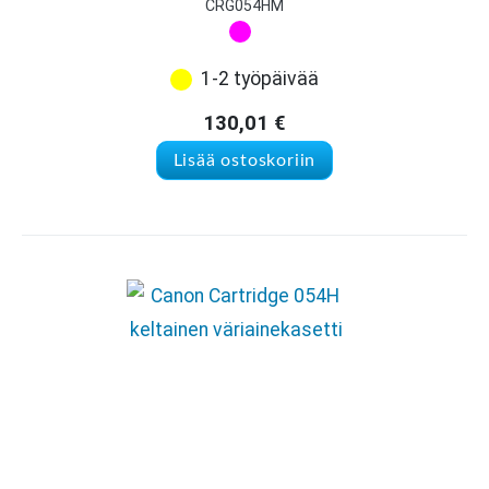
CRG054HM
1-2 työpäivää
130,01
€
Lisää ostoskoriin