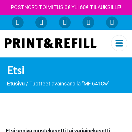
POSTNORD TOIMITUS 0€ YLI 60€ TILAUKSILLE!
Etsi
Etusivu
/ Tuotteet avainsanalla “MF 641Cw”
Etsi sopiva mustekasetti tai väriainekasetti