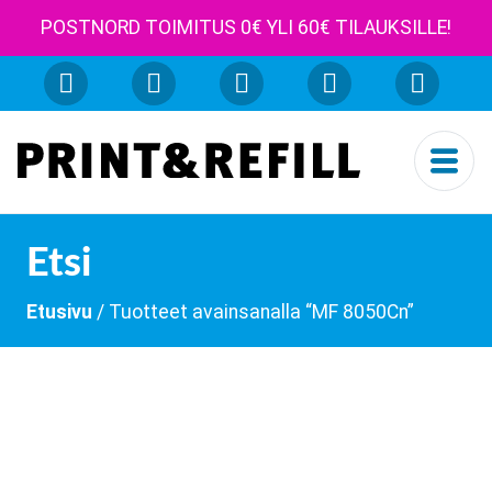
POSTNORD TOIMITUS 0€ YLI 60€ TILAUKSILLE!
Etsi
Etusivu
/ Tuotteet avainsanalla “MF 8050Cn”