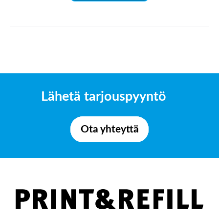
Lähetä tarjouspyyntö
Ota yhteyttä