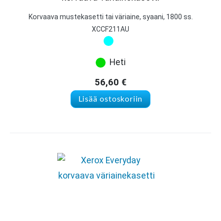
Korvaava mustekasetti tai väriaine, syaani, 1800 ss.
XCCF211AU
Heti
56,60
€
Lisää ostoskoriin