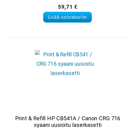
59,71
€
Lisää ostoskoriin
Print & Refill HP CB541A / Canon CRG 716
syaani uusioitu laserkasetti