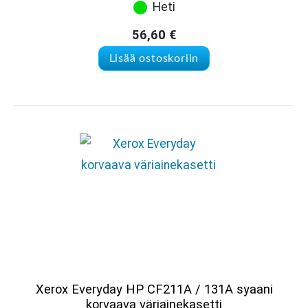
Heti
56,60
€
Lisää ostoskoriin
Xerox Everyday HP CF211A / 131A syaani
korvaava väriainekasetti