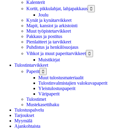
Kalenterit
Kortit, pikkulahjat, lahjapakkaus

Joulu
Kynät ja kynätarvikkeet
Mapit, kansiot ja arkistointi
Muut työpistetarvikkeet
Pakkaus ja postitus
Pienlaitteet ja tarvikkeet
Puhdistus ja henkilösuojaus
Vihkot ja muut paperitarvikkeet

Muistikirjat
Tulostintarvikkeet
Paperit

Muut tulostusmateriaalit
Tulostinvalmistajien valokuvapaperit
Yleistulostuspaperit
Väripaperit
Tulostimet
Mustekasettihaku
Tulostuspalvelu
Tarjoukset
Myymälä
Ajankohtaista