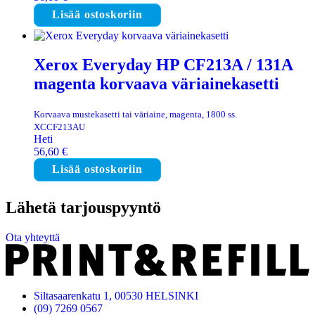
Lisää ostoskoriin
Xerox Everyday HP CF213A / 131A
magenta korvaava väriainekasetti
Korvaava mustekasetti tai väriaine, magenta, 1800 ss.
XCCF213AU
Heti
56,60
€
Lisää ostoskoriin
Lähetä tarjouspyyntö
Ota yhteyttä
Siltasaarenkatu 1, 00530 HELSINKI
(09) 7269 0567