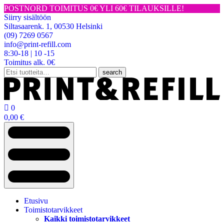
POSTNORD TOIMITUS 0€ YLI 60€ TILAUKSILLE!
Siirry sisältöön
Siltasaarenk. 1, 00530 Helsinki
(09) 7269 0567
info@print-refill.com
8:30-18 | 10 -15
Toimitus alk. 0€
Etsi:
search

0
0,00
€
Etusivu
Toimistotarvikkeet
Kaikki toimistotarvikkeet