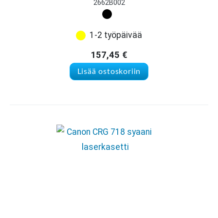
2662B002
1-2 työpäivää
157,45
€
Lisää ostoskoriin