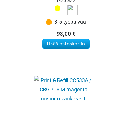
PRCC532
3-5 työpäivää
93,00
€
Lisää ostoskoriin