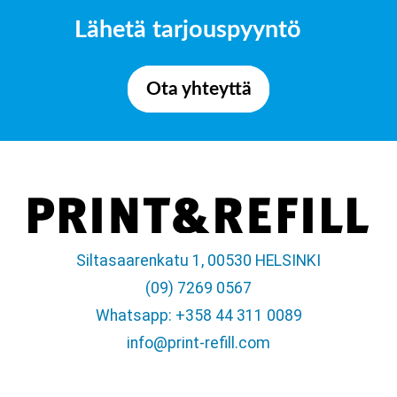
Lähetä tarjouspyyntö
Ota yhteyttä
Siltasaarenkatu 1, 00530 HELSINKI
(09) 7269 0567
Whatsapp: +358 44 311 0089
info@print-refill.com