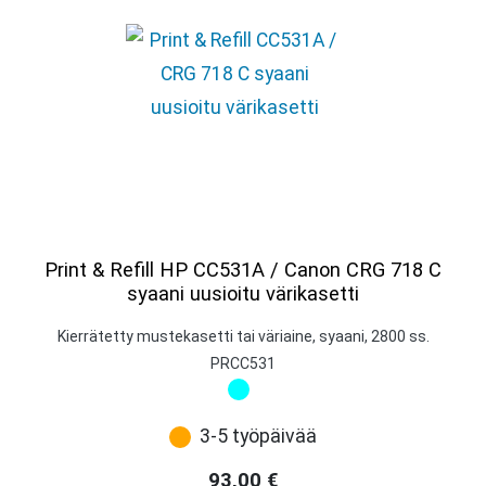
Print & Refill HP CC531A / Canon CRG 718 C
syaani uusioitu värikasetti
Kierrätetty mustekasetti tai väriaine, syaani, 2800 ss.
PRCC531
3-5 työpäivää
93,00
€