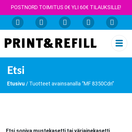
POSTNORD TOIMITUS 0€ YLI 60€ TILAUKSILLE!
Etsi
Etusivu
/ Tuotteet avainsanalla “MF 8350Cdn”
Etsi sopiva mustekasetti tai väriainekasetti