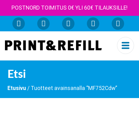
POSTNORD TOIMITUS 0€ YLI 60€ TILAUKSILLE!
Etsi
Etusivu
/ Tuotteet avainsanalla “MF752Cdw”