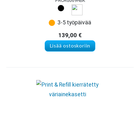
PRCRG069HBK
3-5 työpäivää
139,00
€
Lisää ostoskoriin