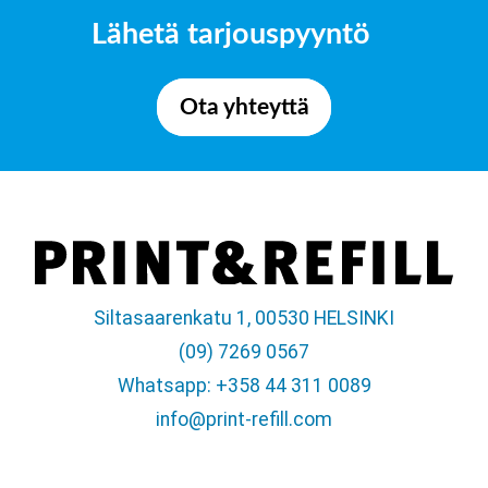
Lähetä tarjouspyyntö
Ota yhteyttä
Siltasaarenkatu 1, 00530 HELSINKI
(09) 7269 0567
Whatsapp: +358 44 311 0089
info@print-refill.com