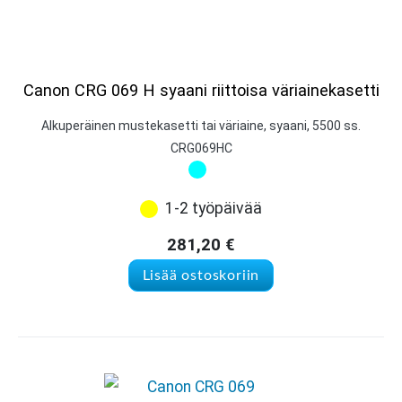
Canon CRG 069 H syaani riittoisa väriainekasetti
Alkuperäinen mustekasetti tai väriaine, syaani, 5500 ss.
CRG069HC
1-2 työpäivää
281,20
€
Lisää ostoskoriin