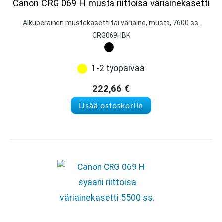
Canon CRG 069 H musta riittoisa väriainekasetti
Alkuperäinen mustekasetti tai väriaine, musta, 7600 ss.
CRG069HBK
1-2 työpäivää
222,66
€
Lisää ostoskoriin