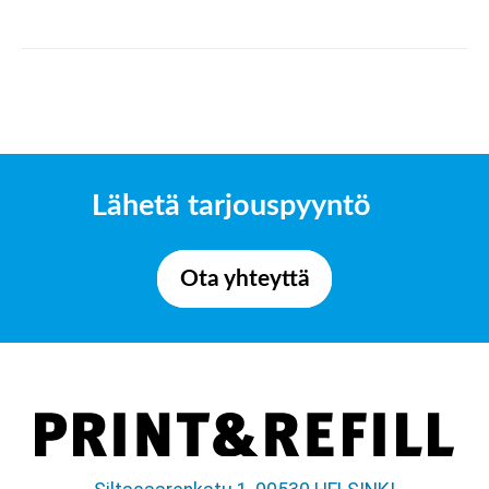
Lähetä tarjouspyyntö
Ota yhteyttä