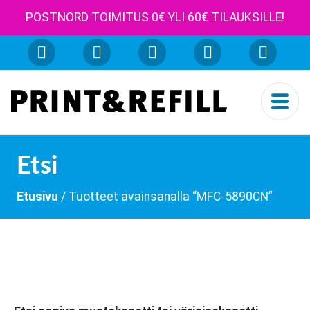
POSTNORD TOIMITUS 0€ YLI 60€ TILAUKSILLE!
Etsi
Etusivu
/ Tuotteet avainsanalla “MFC-5890CN”