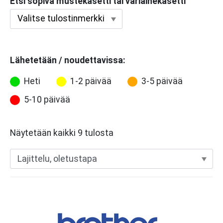
Etsi sopiva mustekasetti tai väriainekasetti
Lähetetään / noudettavissa:
Heti
1-2 päivää
3-5 päivää
5-10 päivää
Näytetään kaikki 9 tulosta