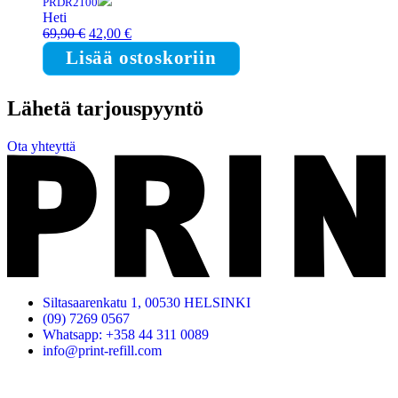
PRDR2100
Heti
Alkuperäinen
Nykyinen
69,90
€
42,00
€
hinta
hinta
Lisää ostoskoriin
oli:
on:
69,90 €.
42,00 €.
Lähetä tarjouspyyntö
Ota yhteyttä
Siltasaarenkatu 1, 00530 HELSINKI
(09) 7269 0567
Whatsapp: +358 44 311 0089
info@print-refill.com