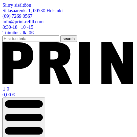
Siirry sisältöön
Siltasaarenk. 1, 00530 Helsinki
(09) 7269 0567
info@print-refill.com
8:30-18 | 10 -15
Toimitus alk. 0€
Etsi:
search

0
0,00
€