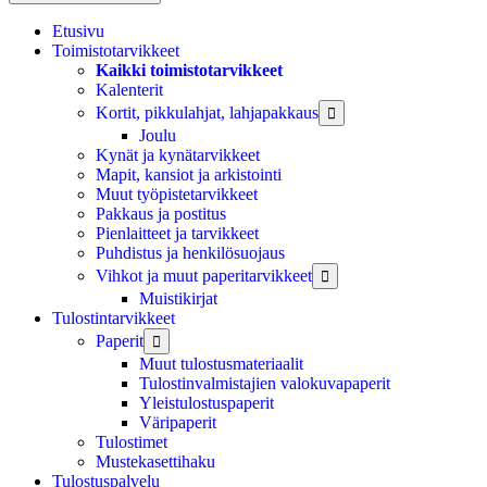
Etusivu
Toimistotarvikkeet
Kaikki toimistotarvikkeet
Kalenterit
Kortit, pikkulahjat, lahjapakkaus

Joulu
Kynät ja kynätarvikkeet
Mapit, kansiot ja arkistointi
Muut työpistetarvikkeet
Pakkaus ja postitus
Pienlaitteet ja tarvikkeet
Puhdistus ja henkilösuojaus
Vihkot ja muut paperitarvikkeet

Muistikirjat
Tulostintarvikkeet
Paperit

Muut tulostusmateriaalit
Tulostinvalmistajien valokuvapaperit
Yleistulostuspaperit
Väripaperit
Tulostimet
Mustekasettihaku
Tulostuspalvelu