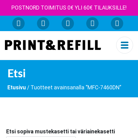
POSTNORD TOIMITUS 0€ YLI 60€ TILAUKSILLE!
Etsi
Etusivu
/ Tuotteet avainsanalla “MFC-7460DN”
Etsi sopiva mustekasetti tai väriainekasetti