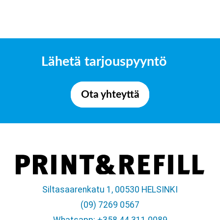
Lähetä tarjouspyyntö
Ota yhteyttä
Siltasaarenkatu 1, 00530 HELSINKI
(09) 7269 0567