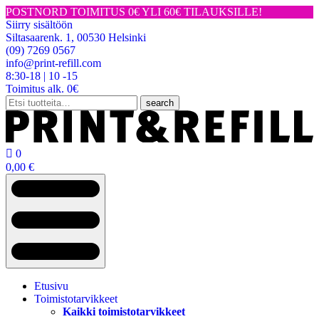
POSTNORD TOIMITUS 0€ YLI 60€ TILAUKSILLE!
Siirry sisältöön
Siltasaarenk. 1, 00530 Helsinki
(09) 7269 0567
info@print-refill.com
8:30-18 | 10 -15
Toimitus alk. 0€
Etsi:
search

0
0,00
€
Etusivu
Toimistotarvikkeet
Kaikki toimistotarvikkeet