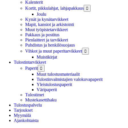
Kalenterit
Kortit, pikkulahjat, lahjapakkaus

Joulu
Kynät ja kynätarvikkeet
Mapit, kansiot ja arkistointi
Muut työpistetarvikkeet
Pakkaus ja postitus
Pienlaitteet ja tarvikkeet
Puhdistus ja henkilösuojaus
Vihkot ja muut paperitarvikkeet

Muistikirjat
Tulostintarvikkeet
Paperit

Muut tulostusmateriaalit
Tulostinvalmistajien valokuvapaperit
Yleistulostuspaperit
Väripaperit
Tulostimet
Mustekasettihaku
Tulostuspalvelu
Tarjoukset
Myymälä
Ajankohtaista