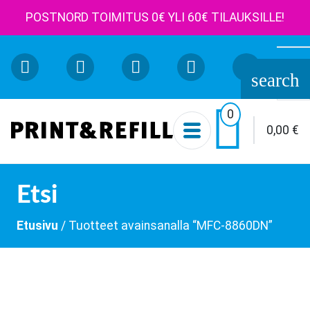
POSTNORD TOIMITUS 0€ YLI 60€ TILAUKSILLE!
Etsi:
search

0
0,00
€
Etsi
Etusivu
/ Tuotteet avainsanalla “MFC-8860DN”