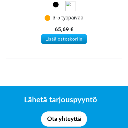
3-5 työpäivää
65,69
€
Lisää ostoskoriin
Lähetä tarjouspyyntö
Ota yhteyttä