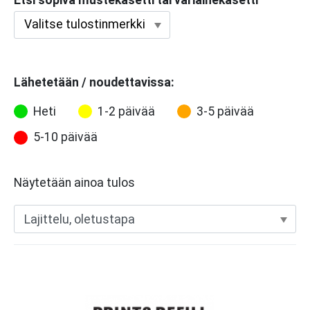
Lähetetään / noudettavissa:
Heti
1-2 päivää
3-5 päivää
5-10 päivää
Näytetään ainoa tulos