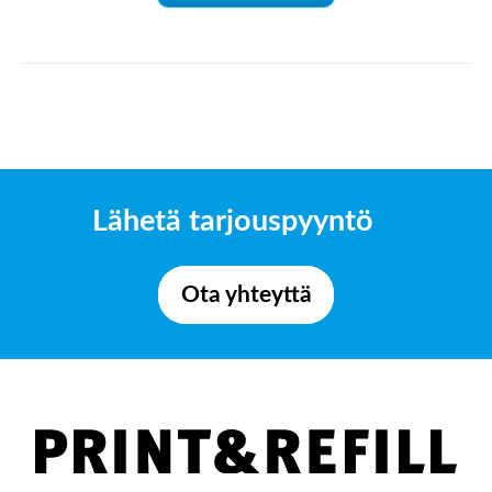
Lähetä tarjouspyyntö
Ota yhteyttä