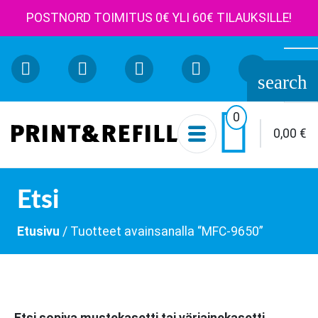
POSTNORD TOIMITUS 0€ YLI 60€ TILAUKSILLE!
Etsi:
search

0
0,00
€
Etsi
Etusivu
/ Tuotteet avainsanalla “MFC-9650”
Etsi sopiva mustekasetti tai väriainekasetti