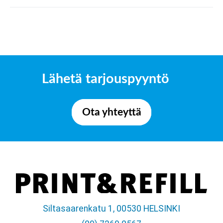
Lähetä tarjouspyyntö
Ota yhteyttä
Siltasaarenkatu 1, 00530 HELSINKI