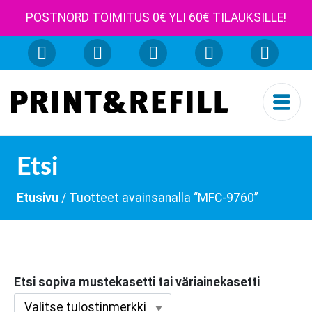
POSTNORD TOIMITUS 0€ YLI 60€ TILAUKSILLE!
Etsi
Etusivu
/ Tuotteet avainsanalla “MFC-9760”
Etsi sopiva mustekasetti tai väriainekasetti