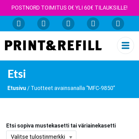
POSTNORD TOIMITUS 0€ YLI 60€ TILAUKSILLE!
Etsi
Etusivu
/ Tuotteet avainsanalla “MFC-9850”
Etsi sopiva mustekasetti tai väriainekasetti