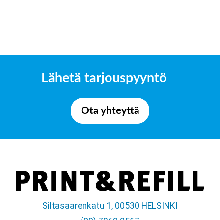
Lähetä tarjouspyyntö
Ota yhteyttä
Siltasaarenkatu 1, 00530 HELSINKI