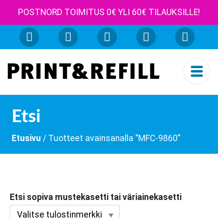
POSTNORD TOIMITUS 0€ YLI 60€ TILAUKSILLE!
Etsi
Etusivu
/ Tuotteet avainsanalla “MFC-9860”
Etsi sopiva mustekasetti tai väriainekasetti