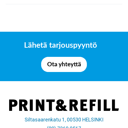
Lähetä tarjouspyyntö
Ota yhteyttä
Siltasaarenkatu 1, 00530 HELSINKI