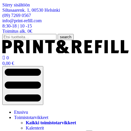
Siirry sisältöön
Siltasaarenk. 1, 00530 Helsinki
(09) 7269 0567
info@print-refill.com
8:30-18 | 10 -15
Toimitus alk. 0€
Etsi:
search

0
0,00
€
Etusivu
Toimistotarvikkeet
Kaikki toimistotarvikkeet
Kalenterit