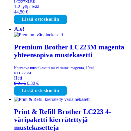
LC227XLBK
1-2 työpäivää
44,50
€
Lisää ostoskoriin
Ale!
Premium Brother LC223M magenta
yhteensopiva mustekasetti
Korvaava mustekasetti tai väriaine, magenta, 10ml
RLC223M
Heti
Alkuperäinen
Nykyinen
9,01
€
6,30
€
hinta
hinta
Lisää ostoskoriin
oli:
on:
9,01 €.
6,30 €.
Print & Refill Brother LC223 4-
väripaketti kierrätettyjä
mustekasetteja