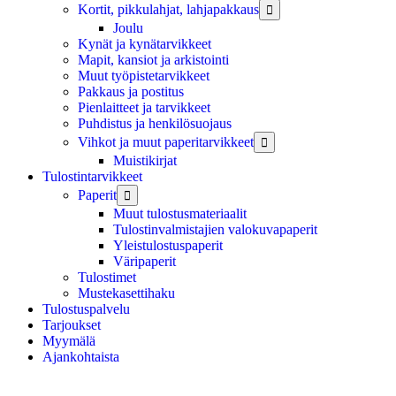
Kortit, pikkulahjat, lahjapakkaus

Joulu
Kynät ja kynätarvikkeet
Mapit, kansiot ja arkistointi
Muut työpistetarvikkeet
Pakkaus ja postitus
Pienlaitteet ja tarvikkeet
Puhdistus ja henkilösuojaus
Vihkot ja muut paperitarvikkeet

Muistikirjat
Tulostintarvikkeet
Paperit

Muut tulostusmateriaalit
Tulostinvalmistajien valokuvapaperit
Yleistulostuspaperit
Väripaperit
Tulostimet
Mustekasettihaku
Tulostuspalvelu
Tarjoukset
Myymälä
Ajankohtaista