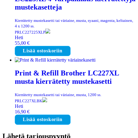
mustekasetteja
Kierrätetty mustekasetti tai väriaine, musta, syaani, magenta, keltainen,
4 x 1200 ss.
PRLC227225XLP
Heti
55,00
€
Lisää ostoskoriin
Print & Refill Brother LC227XL
musta kierrätetty mustekasetti
Kierrätetty mustekasetti tai väriaine, musta, 1200 ss.
PRLC227XLBK
Heti
16,90
€
Lisää ostoskoriin
Lähetä tarjouspyyntö