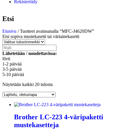
Rekisteröidy
Etsi
Etusivu
/ Tuotteet avainsanalla “MFC-J4620DW”
Etsi sopiva mustekasetti tai väriainekasetti
Lähetetään / noudettavissa:
Heti
1-2 päivää
3-5 päivää
5-10 päivää
Näytetään kaikki 20 tulosta
Brother LC-223 4-väripaketti
mustekasetteja